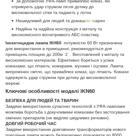
За допомогою УФА-ламп приваблює комах, які
отримують удар струмом після дотику до
високовольтної сітки та падають у лоток
Нешкідливий для людей та домаш
ніх тв
арин
Надійна та надійна конструкція з металу та
високоякісного вогнетривкого АБС-пластику.
Інсектицидна лампа ІКН60
потужністю 60 Вт призначена
для використання в приміщенні, рекомендується для
приміщень площею до 200м
2
. Виготовлений з металу та
високоякісних матеріалів. Ефективно бореться з усіма
комахами, що літають: комарами, мухами і оцтами. Лампа
випромінює світло, що приваблює комах, що літають. Комахи
одержують удар струмом при дотику до високовольтної
мережі.
Ключові особливості моделі IKN60
БЕЗПЕКА ДЛЯ ЛЮДЕЙ ТА ТВАРИН
Завдяки використанню сучасних технологій з УФА-лампами
можлива боротьба з докучливими комахами без застосування
хімічних препаратів (не виділяє шкідливих речовин).
ДОВГИЙ РОБОЧИЙ ЧАС
Завдяки використанню довговічних трансформаторів нового
покоління лампи можуть безперервно працювати до 8000