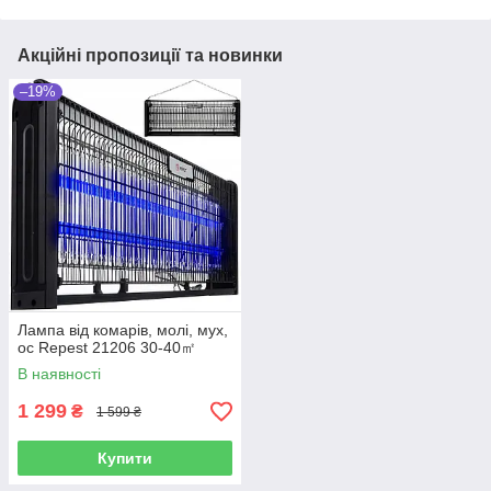
Акційні пропозиції та новинки
–19%
Лампа від комарів, молі, мух,
ос Repest 21206 30-40㎡
В наявності
1 299
₴
1 599 ₴
Купити