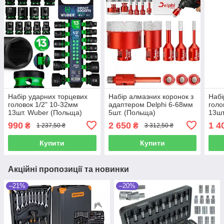
Набір ударних торцевих
Набір алмазних коронок з
Набі
головок 1/2" 10-32мм
адаптером Delphi 6-68мм
голо
13шт. Wuber (Польща)
5шт. (Польща)
13шт
990
2 650
1 4
₴
₴
1 237,50 ₴
3 312,50 ₴
Купити
Купити
Акційні пропозиції та новинки
–21%
–20%