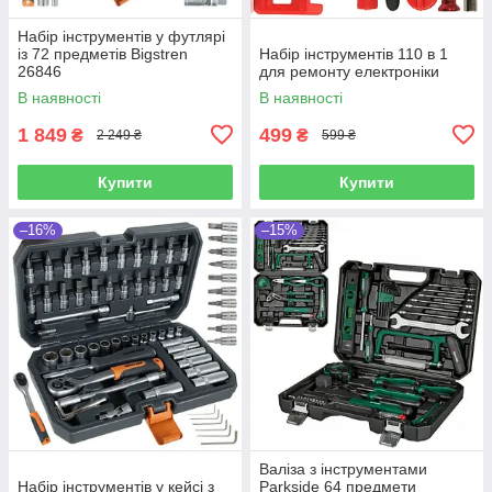
Набір інструментів у футлярі
із 72 предметів Bigstren
Набір інструментів 110 в 1
26846
для ремонту електроніки
В наявності
В наявності
1 849
499
₴
₴
2 249 ₴
599 ₴
Купити
Купити
–16%
–15%
Валіза з інструментами
Набір інструментів у кейсі з
Parkside 64 предмети