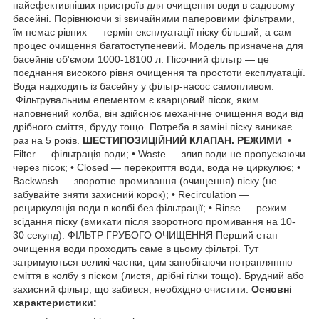
найефективніших пристроїв для очищення води в садовому
басейні. Порівнюючи зі звичайними паперовими фільтрами,
їм немає рівних — термін експлуатації піску більший, а сам
процес очищення багатоступеневий. Модель призначена для
басейнів об'ємом 1000-18100 л. Пісочний фільтр — це
поєднання високого рівня очищення та простоти експлуатації.
Вода надходить із басейну у фільтр-насос самопливом.
Фільтрувальним елементом є кварцовий пісок, яким
наповнений колба, він здійснює механічне очищення води від
дрібного сміття, бруду тощо. Потреба в заміні піску виникає
раз на 5 років.
ШЕСТИПОЗИЦІЙНИЙ КЛАПАН. РЕЖИМИ
•
Filter — фільтрація води; • Waste — злив води не пропускаючи
через пісок; • Closed — перекриття води, вода не циркулює; •
Backwash — зворотне промивання (очищення) піску (не
забувайте зняти захисний корок); • Recirculation —
рециркуляція води в колбі без фільтрації; • Rinse — режим
зсідання піску (вмикати після зворотного промивання на 10-
30 секунд). ФІЛЬТР ГРУБОГО ОЧИЩЕННЯ Перший етап
очищення води проходить саме в цьому фільтрі. Тут
затримуються великі частки, цим запобігаючи потраплянню
сміття в колбу з піском (листя, дрібні гілки тощо). Брудний або
захисний фільтр, що забився, необхідно очистити.
Основні
характеристики: