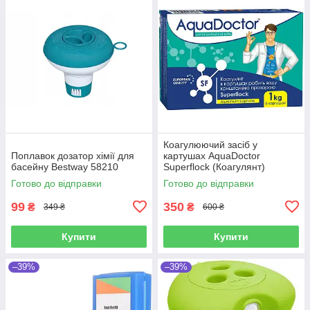
Коагулюючий засіб у
Поплавок дозатор хімії для
картушах AquaDoctor
басейну Bestway 58210
Superflock (Коагулянт)
Готово до відправки
Готово до відправки
99
350
₴
₴
349 ₴
600 ₴
Купити
Купити
–39%
–39%