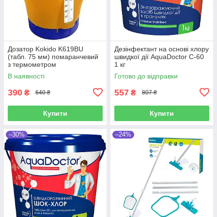
Дозатор Kokido K619BU
Дезінфектант на основі хлору
(табл. 75 мм) помаранчевий
швидкої дії AquaDoctor C-60
з термометром
1 кг
В наявності
Готово до відправки
390
557
₴
₴
640 ₴
807 ₴
Купити
Купити
–30%
–24%