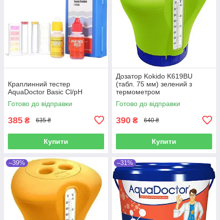
Дозатор Kokido K619BU
Краплинний тестер
(табл. 75 мм) зелений з
AquaDoctor Basic Cl/pH
термометром
Готово до відправки
Готово до відправки
385
390
₴
₴
635 ₴
640 ₴
Купити
Купити
–39%
–31%