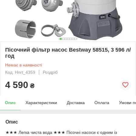
Пісочний фільтр насос Bestway 58515, 3 596 л/
год
Немає в наявності
Код: Hnrt_4359
Роздріб
4 590
₴
Опис
Характеристики
Доставка
Оплата
Умови п
Опис
★★★ Легка чиста вода ★★★ Пісочні насоси є одним із