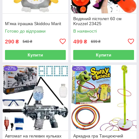
Водяний пістолет 60 см
М'яка іграшка Skiddou Marit
Kruzzel 23425
Готово до відправки
В наявності
290
499
₴
₴
540 ₴
699 ₴
Купити
Купити
–27%
–25%
Автомат на гелевих кульках
Аркадна гра Танцюючий