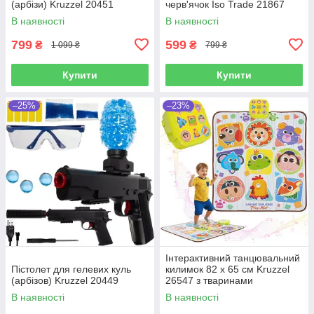
(арбізи) Kruzzel 20451
черв'ячок Iso Trade 21867
В наявності
В наявності
799
599
₴
₴
1 099 ₴
799 ₴
Купити
Купити
–25%
–23%
Інтерактивний танцювальний
Пістолет для гелевих куль
килимок 82 x 65 см Kruzzel
(арбізов) Kruzzel 20449
26547 з тваринами
В наявності
В наявності