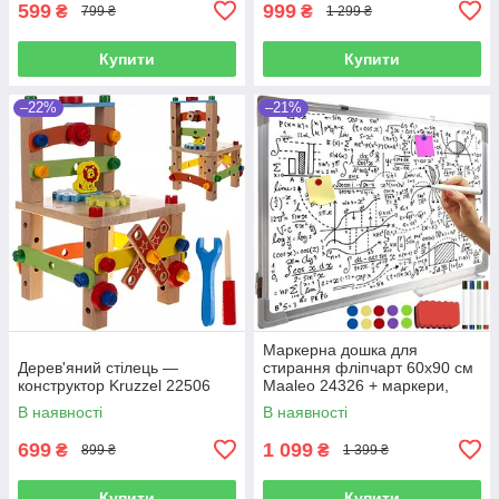
599
999
₴
₴
799 ₴
1 299 ₴
Купити
Купити
–22%
–21%
Маркерна дошка для
Дерев'яний стілець —
стирання фліпчарт 60x90 см
конструктор Kruzzel 22506
Maaleo 24326 + маркери,
магніти, губка
В наявності
В наявності
699
1 099
₴
₴
899 ₴
1 399 ₴
Купити
Купити