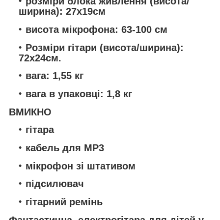
розміри блока живлення (висота/
ширина): 27x19см
висота мікрофона: 63-100 см
Розміри гітари (висота/ширина):
72х24см.
вага: 1,55 кг
вага в упаковці: 1,8 кг
ВМИКНО
гітара
кабель для MP3
мікрофон зі штативом
підсилювач
гітарний ремінь
Фантастична
електрогітара для дітей у