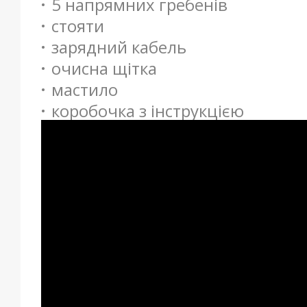
5 напрямних гребенів
стояти
зарядний кабель
очисна щітка
мастило
коробочка з інструкцією