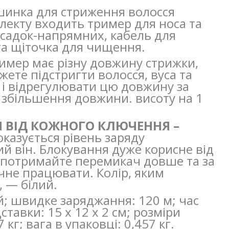
нка для стриження волосся
лекту входить тример для носа та
насадок-напрямних, кабель для
та щіточка для чищення.
имер має різну довжину стрижки,
ете підстригти волосся, вуса та
м і відрегулювати цю довжину за
 збільшення довжини. висоту на 1
Я ВІД КОЖНОГО КЛЮЧЕННЯ
–
казується рівень заряду
ий він. Блокування дуже корисне від
 потримайте перемикач довше та за
очне працювати. Колір, яким
 — білий.
й; швидке заряджання: 120 м; час
ставки: 15 х 12 х 2 см; розміри
7 кг; вага в упаковці: 0,457 кг.