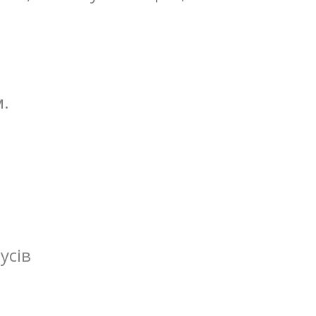
м.
усів