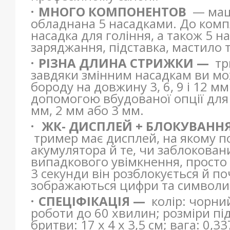
МНОГО КОМПОНЕНТОВ
— маши
обладнана 5 насадками. До комп
насадка для гоління, а також 5 
заряджання, підставка, мастило 
РІЗНА ДЛИНА СТРИЖКИ —
тр
завдяки змінним насадкам ви мож
бороду на довжину 3, 6, 9 і 12 м
допомогою вбудованої опції для
мм, 2 мм або 3 мм.
ЖК- ДИСПЛЕЙ + БЛОКУВАНН
тример має дисплей, на якому по
акумулятора й те, чи заблокован
випадкового увімкнення, просто
3 секунди він розблокується й п
зображаються цифри та символи,
СПЕЦІФІКАЦІЯ —
колір: чорни
роботи до 60 хвилин; розміри під
бритви: 17 х 4 х 3,5 см; вага: 0,33