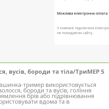
У компанії підключені електр
не покидаючи сайту.
, вусів, бороди та тіла/ТриМЕР 5
шинка-тример використовується
лосся, бороди та вусів, гоління
прямлення брів або підрівнювання
ористовувати вдома та в