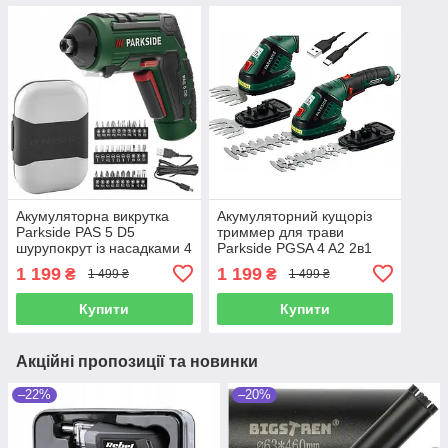
Акумуляторна викрутка
Акумуляторний кущоріз
Parkside PAS 5 D5
триммер для трави
шурупокрут із насадками 4
Parkside PGSA 4 A2 2в1
V, 1500 mAh, 10 Nm,
1 199
1 199
₴
₴
1 499 ₴
1 499 ₴
Німеччина
Купити
Купити
Акційні пропозиції та новинки
–22%
–20%