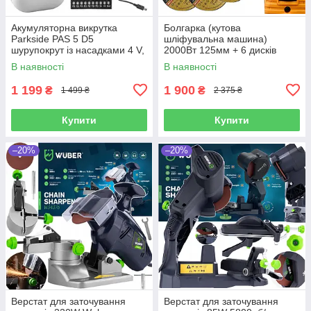
Акумуляторна викрутка
Болгарка (кутова
Parkside PAS 5 D5
шліфувальна машина)
шурупокрут із насадками 4 V,
2000Вт 125мм + 6 дисків
1500 mAh, 10 Nm, Німеччина
Riwall Pro (Чехія)
В наявності
В наявності
1 199
1 900
₴
₴
1 499 ₴
2 375 ₴
Купити
Купити
–20%
–20%
Верстат для заточування
Верстат для заточування