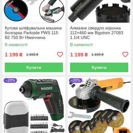
Кутова шліфувальна машина
Алмазне свердло коронка
болгарка Parkside PWS 115
112×460 мм Bigstren 27083
B2 750 Вт Німеччина
1.1/4 UNC
В наявності
В наявності
1 199
1 199
₴
₴
1 499 ₴
1 499 ₴
Купити
Купити
–20%
–20%