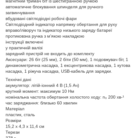
магнітний тримач біт із шестигранною ручкою
автоматичне блокування шпинделя для ручного
загвинчування
вбудовані світлодіодні робочі фари
Світлодіодний індикатор напрямку обертання для руху
вправо/ліворуч та індикатор низького заряду батареї
протиковзна ручка з м'якою накладкою
інструкції включені
у практичній валізі
зарядний пристрій не входить до комплекту
Аксесуари: 26 біт (25 мм), 2 біти (50 мм), 1 подовжувач біт, 1
динамометрична насадка, 1 ексцентрикова насадка, 1 кутова
насадка, 1 ріжуча насадка, USB-кабель для зарядки.
Технічні дані
акумулятор: літій-іонний 4 В (1,5 Ач)
крутний момент: максимум 10 Нм
номінальна частота обертання холостого ходу: n₀ 200 хв-¹
час заряджання: близько 60 хвилин
Матеріал
пластик, сталь
Розміри
15,2 х 4,3 х 11,4 см
Терези
378 г