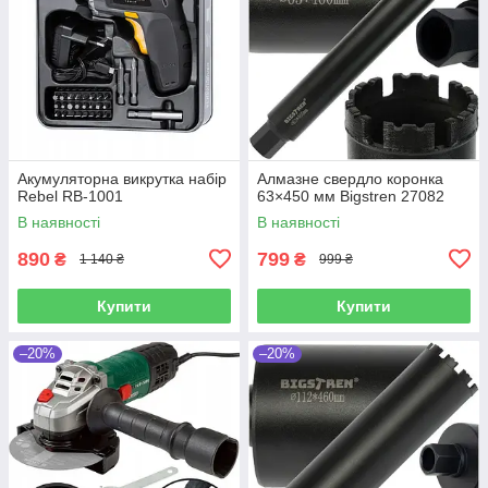
Акумуляторна викрутка набір
Алмазне свердло коронка
Rebel RB-1001
63×450 мм Bigstren 27082
В наявності
В наявності
890
799
₴
₴
1 140 ₴
999 ₴
Купити
Купити
–20%
–20%