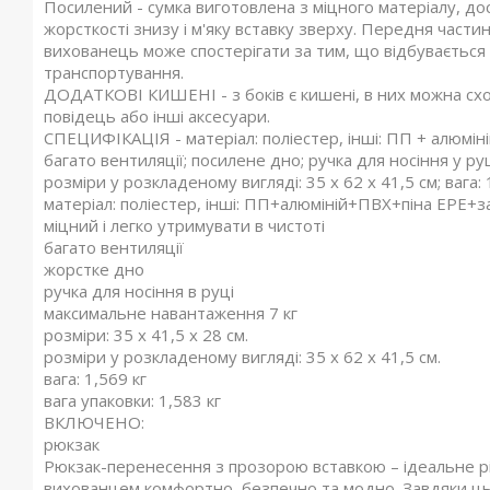
Посилений - сумка виготовлена ​​з міцного матеріалу, дос
жорсткості знизу і м'яку вставку зверху. Передня части
вихованець може спостерігати за тим, що відбувається н
транспортування.
ДОДАТКОВІ КИШЕНІ - з боків є кишені, в них можна схов
повідець або інші аксесуари.
СПЕЦИФІКАЦІЯ - матеріал: поліестер, інші: ПП + алюміній
багато вентиляції; посилене дно; ручка для носіння у руц
розміри у розкладеному вигляді: 35 х 62 х 41,5 см; вага:
матеріал: поліестер, інші: ПП+алюміній+ПВХ+піна EPE+за
міцний і легко утримувати в чистоті
багато вентиляції
жорстке дно
ручка для носіння в руці
максимальне навантаження 7 кг
розміри: 35 х 41,5 х 28 см.
розміри у розкладеному вигляді: 35 х 62 х 41,5 см.
вага: 1,569 кг
вага упаковки: 1,583 кг
ВКЛЮЧЕНО:
рюкзак
Рюкзак-перенесення з прозорою вставкою – ідеальне рі
вихованцем комфортно, безпечно та модно. Завдяки цьо