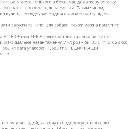
татньо м'якого і стійкого з боків, має додаткову вставку
на рюкзака – прозора щільна фольга. Таким чином,
а вулиці, і не відчуває жодного дискомфорту під час
ати закуски та напої для собаки, також можна помістити
 + ПВХ + піна EPE + залізо; міцний та легко чиститься;
і; максимальне навантаження 7 кг; розміри: 35 х 41,5 х 28 см;
 1,569 кг; вага упаковки: 1,583 кг.СПЕЦИФІКАЦІЯ
лізо.
шення для людей, які хочуть подорожувати зі своїм
му рюкзаку і вихованець, і його власник зможуть