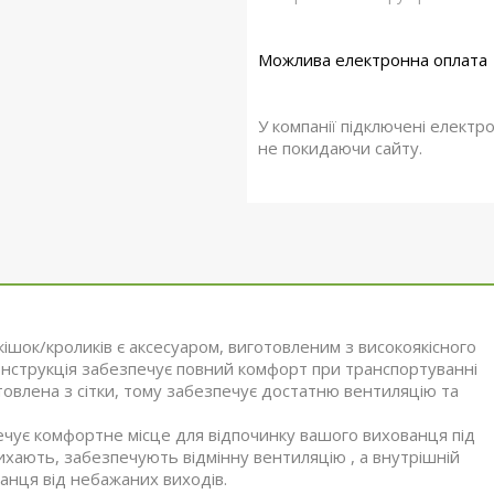
У компанії підключені електр
не покидаючи сайту.
шок/кроликів є аксесуаром, виготовленим з високоякісного
онструкція забезпечує повний комфорт при транспортуванні
влена ​​з сітки, тому забезпечує достатню вентиляцію та
є комфортне місце для відпочинку вашого вихованця під
дихають, забезпечують відмінну вентиляцію , а внутрішній
нця від небажаних виходів.