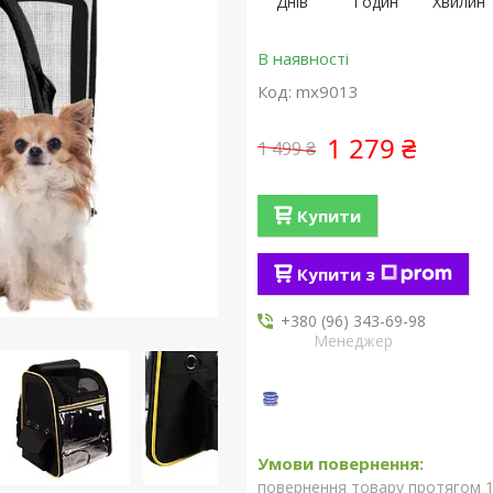
Днів
Годин
Хвилин
В наявності
Код:
mx9013
1 279 ₴
1 499 ₴
Купити
Купити з
+380 (96) 343-69-98
Менеджер
повернення товару протягом 1