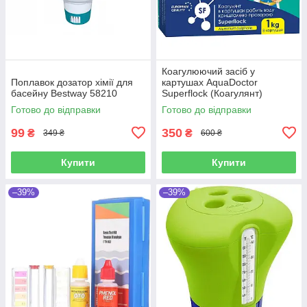
Коагулюючий засіб у
Поплавок дозатор хімії для
картушах AquaDoctor
басейну Bestway 58210
Superflock (Коагулянт)
Готово до відправки
Готово до відправки
99
350
₴
₴
349 ₴
600 ₴
Купити
Купити
–39%
–39%