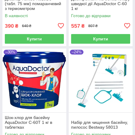
(табл. 75 мм) помаранчевий
швидкої дії AquaDoctor C-60
з термометром
1 кг
В наявності
Готово до відправки
390
557
₴
₴
640 ₴
807 ₴
Купити
Купити
–30%
–24%
Шок-хлор для басейну
AquaDoctor C-60T 1 кг в
Набір для чищення басейну,
таблетках
пилосос Bestway 58013
Готово до відправки
Готово до відправки