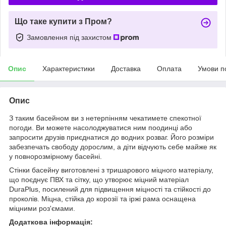
Що таке купити з Пром?
Замовлення під захистом
Опис
Характеристики
Доставка
Оплата
Умови п
Опис
З таким басейном ви з нетерпінням чекатимете спекотної
погоди. Ви можете насолоджуватися ним поодинці або
запросити друзів приєднатися до водних розваг. Його розміри
забезпечать свободу дорослим, а діти відчують себе майже як
у повнорозмірному басейні.
Стінки басейну виготовлені з тришарового міцного матеріалу,
що поєднує ПВХ та сітку, що утворює міцний матеріал
DuraPlus, посилений для підвищення міцності та стійкості до
проколів. Міцна, стійка до корозії та іржі рама оснащена
міцними роз'ємами.
Додаткова інформація: