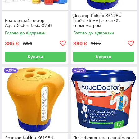
Дозатор Kokido K619BU
Краплинний тестер
(табл. 75 мм) зелений з
AquaDoctor Basic Cl/pH
термометром
Готово до відправки
Готово до відправки
385
390
₴
₴
635 ₴
640 ₴
Купити
Купити
–39%
–31%
Дозатор Kokido K619BU
Дезінфектант на основі хлору