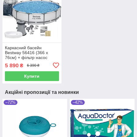
Каркасний басейн
Bestway 56416 (366 x
76см) + фільтр насос
5 890
₴
6 390 ₴
Купити
Акційні пропозиції та новинки
–72%
–42%