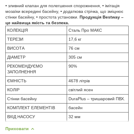
• зливний клапан для полегшення спорожнення, • імітація
мозаїки всередині басейну, • додаткова стрічка, що зміцнює
стінки басейну, • простота установки.
Продукція Bestway –
це найвища якість та безпека.
КОЛЕКЦІЯ
Сталь Про МАКС
ТЕРЕЗИ
17,6 кг
ВИСОТА
76 см
ДІАМЕТР
305 см
РЕКОМЕНДУЄМО
90%
ЗАПОЛНЕННЯ
ЄМНІСТЬ
4678 літрів
КОЛІР
світлий ясен
Стінки басейну
DuraPlus – тришаровий ПВХ.
КОМПЛЕКТ ЕЛЕМЕНТІВ
басейн
ВХІД НАСОСУ
32 мм
Приховати