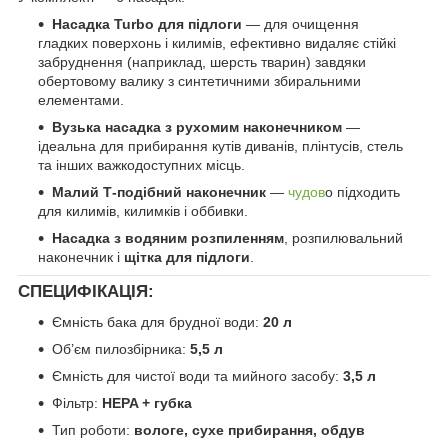
Насадка Turbo для підлоги
— для очищення
гладких поверхонь і килимів, ефективно видаляє стійкі
забруднення (наприклад, шерсть тварин) завдяки
обертовому валику з синтетичними збиральними
елементами.
Вузька насадка з рухомим наконечником
—
ідеальна для прибирання кутів диванів, плінтусів, стель
та інших важкодоступних місць.
Малий Т-подібний наконечник
—
чудов
о підходить
для килимів, килимків і оббивки.
Насадка з водяним розпиленням
, розпилювальний
наконечник і
щітка для підлоги
.
СПЕЦИФІКАЦІЯ:
Ємність бака для брудної води:
20 л
Об’єм пилозбірника:
5,5 л
Ємність для чистої води та мийного засобу:
3,5 л
Фільтр:
HEPA + губка
Тип роботи:
вологе, сухе прибирання, обдув