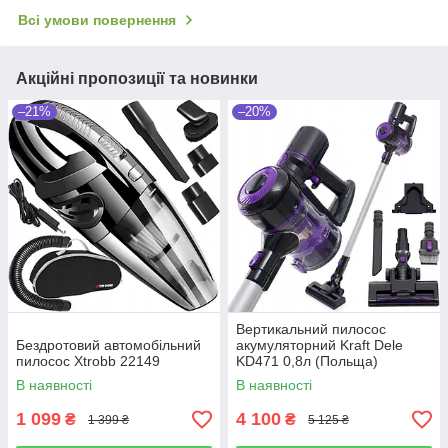
Всі умови повернення
Акційні пропозиції та новинки
–21%
–20%
Вертикальний пилосос
Бездротовий автомобільний
акумуляторний Kraft Dele
пилосос Xtrobb 22149
KD471 0,8л (Польща)
В наявності
В наявності
1 099
4 100
₴
₴
1 399 ₴
5 125 ₴