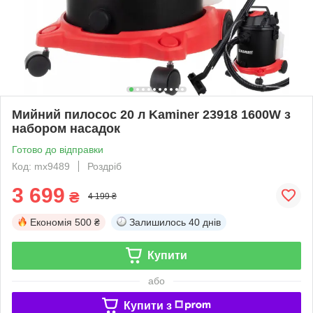
Мийний пилосос 20 л Kaminer 23918 1600W з
набором насадок
Готово до відправки
Код: mx9489
Роздріб
3 699
₴
4 199 ₴
Економія
500 ₴
Залишилось
40 днів
Купити
або
Купити з