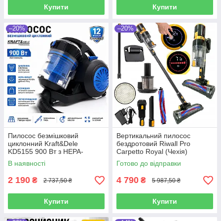
Купити
Купити
–20%
–20%
Пилосос безмішковий
Вертикальний пилосос
циклонний Kraft&Dele
бездротовий Riwall Pro
KD5155 900 Вт з HEPA-
Carpetto Royal (Чехія)
фільтром для дому та
В наявності
Готово до відправки
квартири
2 190
4 790
₴
₴
2 737,50 ₴
5 987,50 ₴
Купити
Купити