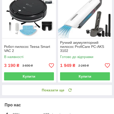
Ручний акумуляторний
Робот-пилосос Teesa Smart
пилосос ProfiCare PC-AKS
VAC 2
3102
В наявності
Готово до відправки
3 190
1 949
₴
₴
3 690 ₴
2 249 ₴
Купити
Купити
Показати ще
Про нас