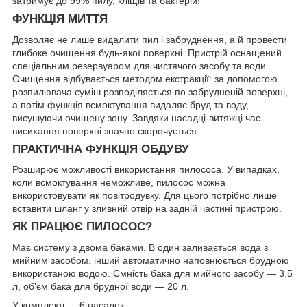
затримує до 99% пилу, кліщів та бактерій!
ФУНКЦІЯ МИТТЯ
Дозволяє не лише видалити пил і забруднення, а й провести
глибоке очищення будь-якої поверхні. Пристрій оснащений
спеціальним резервуаром для чистячого засобу та води.
Очищення відбувається методом екстракції: за допомогою
розпилювача суміш розподіляється по забрудненій поверхні,
а потім функція всмоктування видаляє бруд та воду,
висушуючи очищену зону. Завдяки насадці-витяжці час
висихання поверхні значно скорочується.
ПРАКТИЧНА ФУНКЦІЯ ОБДУВУ
Розширює можливості використання пилососа. У випадках,
коли всмоктування неможливе, пилосос можна
використовувати як повітродувку. Для цього потрібно лише
вставити шланг у зливний отвір на задній частині пристрою.
ЯК ПРАЦЮЄ ПИЛОСОС?
Має систему з двома баками. В один заливається вода з
мийним засобом, інший автоматично наповнюється брудною
використаною водою. Ємність бака для мийного засобу — 3,5
л, об’єм бака для брудної води — 20 л.
У комплекті — 6 насадок: