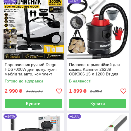
–20%
–14%
Пароочисник ручний Diego
Пилосос термостійкий для
HDS7000W для дому, кухні,
каміна Kaminer 26239
меблів та авто, комплект
ODK006 15 л 1200 Вт для
насадок
золи
Готово до відправки
В наявності
2 990
1 899
₴
₴
3 737,50 ₴
2 199 ₴
Купити
Купити
–14%
–13%