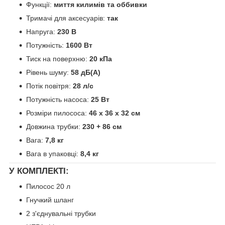
Функції:
миття килимів та оббивки
Тримачі для аксесуарів:
так
Напруга:
230 В
Потужність:
1600 Вт
Тиск на поверхню:
20 кПа
Рівень шуму:
58 дБ(А)
Потік повітря:
28 л/с
Потужність насоса:
25 Вт
Розміри пилососа:
46 x 36 x 32 см
Довжина трубки:
230 + 86 см
Вага:
7,8 кг
Вага в упаковці:
8,4 кг
У КОМПЛЕКТІ:
Пилосос 20 л
Гнучкий шланг
2 з'єднувальні трубки