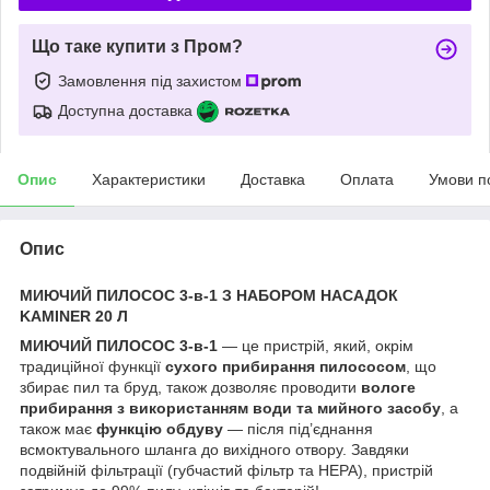
Що таке купити з Пром?
Замовлення під захистом
Доступна доставка
Опис
Характеристики
Доставка
Оплата
Умови п
Опис
МИЮЧИЙ ПИЛОСОС 3-в-1 З НАБОРОМ НАСАДОК
KAMINER 20 Л
МИЮЧИЙ ПИЛОСОС 3-в-1
— це пристрій, який, окрім
традиційної функції
сухого прибирання пилососом
, що
збирає пил та бруд, також дозволяє проводити
вологе
прибирання з використанням води та мийного засобу
, а
також має
функцію обдуву
— після під’єднання
всмоктувального шланга до вихідного отвору. Завдяки
подвійній фільтрації (губчастий фільтр та HEPA), пристрій