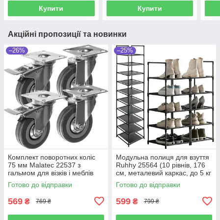
Купити
Купити
Акційні пропозиції та новинки
–26%
–25%
Комплект поворотних коліс
Модульна полиця для взуття
75 мм Malatec 22537 з
Ruhhy 25564 (10 рівнів, 176
гальмом для візків і меблів
см, металевий каркас, до 5 кг
(комплект 4 шт.до 220 кг)
на полицю)
Готово до відправки
Готово до відправки
569
599
₴
₴
769 ₴
799 ₴