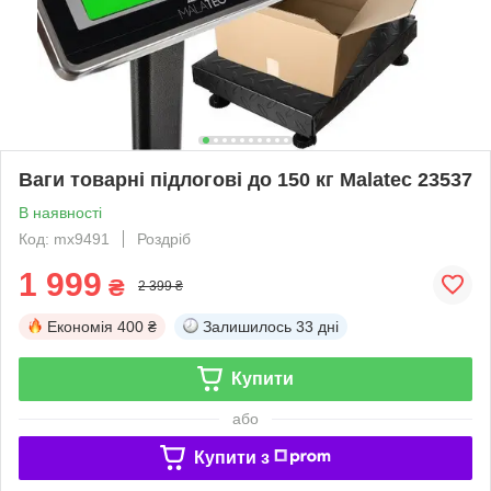
Ваги товарні підлогові до 150 кг Malatec 23537
В наявності
Код: mx9491
Роздріб
1 999
₴
2 399 ₴
Економія
400 ₴
Залишилось
33 дні
Купити
або
Купити з