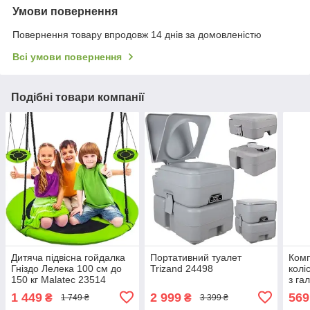
Умови повернення
Повернення товару впродовж 14 днів за домовленістю
Всі умови повернення
Подібні товари компанії
Дитяча підвісна гойдалка
Портативний туалет
Комп
Гніздо Лелека 100 см до
Trizand 24498
колі
150 кг Malatec 23514
з га
мебл
1 449
2 999
569
₴
₴
1 749 ₴
3 399 ₴
220 