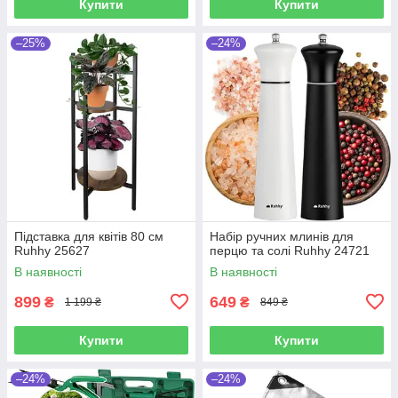
Купити
Купити
–25%
–24%
Підставка для квітів 80 см
Набір ручних млинів для
Ruhhy 25627
перцю та солі Ruhhy 24721
В наявності
В наявності
899
649
₴
₴
1 199 ₴
849 ₴
Купити
Купити
–24%
–24%