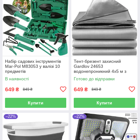
Набір садових інструментів
Тент-брезент захисний
Mar-Pol M83053 у валізі 10
Gardlov 24653
предметів
водонепроникний 4х5 м з
люверсами
В наявності
Готово до відправки
649
649
₴
₴
849 ₴
849 ₴
Купити
Купити
–22%
–22%