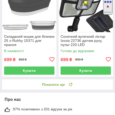
Складаний кошик для білизни
Сонячний вуличний ліхтар
25 л Ruhhy 15371 для
Izoxis 22736 датчик руху,
прання
пульт 220 LED
В наявності
Готово до відправки
699
699
₴
₴
899 ₴
899 ₴
Купити
Купити
Показати ще
Про нас
97% позитивних з 201 відгука за рік