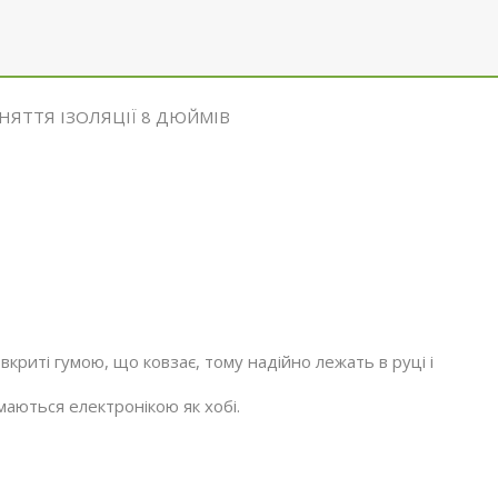
ЯТТЯ ІЗОЛЯЦІЇ 8 ДЮЙМІВ
вкриті гумою, що ковзає, тому надійно лежать в руці і
маються електронікою як хобі.