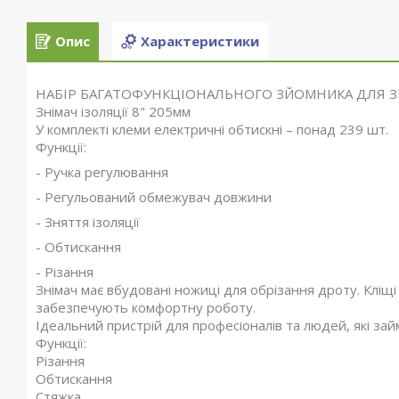
Опис
Характеристики
НАБІР БАГАТОФУНКЦІОНАЛЬНОГО ЗЙОМНИКА ДЛЯ ЗН
Знімач ізоляції 8" 205мм
У комплекті клеми електричні обтискні – понад 239 шт.
Функції:
- Ручка регулювання
- Регульований обмежувач довжини
- Зняття ізоляції
- Обтискання
- Різання
Знімач має вбудовані ножиці для обрізання дроту. Кліщі 
забезпечують комфортну роботу.
Ідеальний пристрій для професіоналів та людей, які зай
Функції:
Різання
Обтискання
Стяжка