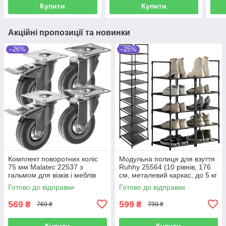
Купити
Купити
Акційні пропозиції та новинки
–26%
–25%
Комплект поворотних коліс
Модульна полиця для взуття
75 мм Malatec 22537 з
Ruhhy 25564 (10 рівнів, 176
гальмом для візків і меблів
см, металевий каркас, до 5 кг
(комплект 4 шт.до 220 кг)
на полицю)
Готово до відправки
Готово до відправки
569
599
₴
₴
769 ₴
799 ₴
Купити
Купити