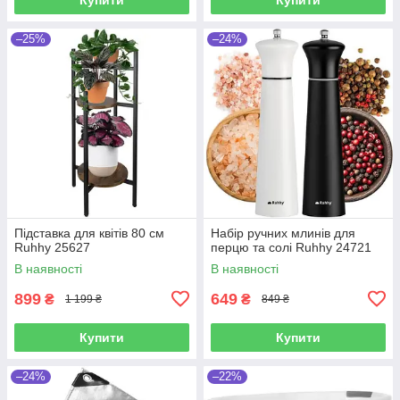
–25%
–24%
Підставка для квітів 80 см
Набір ручних млинів для
Ruhhy 25627
перцю та солі Ruhhy 24721
В наявності
В наявності
899
649
₴
₴
1 199 ₴
849 ₴
Купити
Купити
–24%
–22%