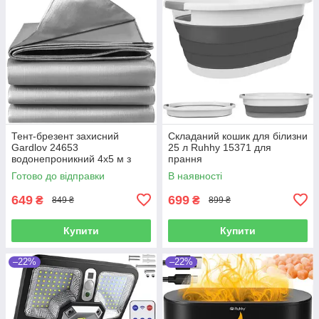
Тент-брезент захисний
Складаний кошик для білизни
Gardlov 24653
25 л Ruhhy 15371 для
водонепроникний 4х5 м з
прання
люверсами
Готово до відправки
В наявності
649
699
₴
₴
849 ₴
899 ₴
Купити
Купити
–22%
–22%