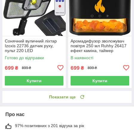
Сонячний вуличний ліхтар
Аромадифузор зволожувач
Izoxis 22736 датчик руху,
повітря 250 мл Ruhhy 26417
пульт 220 LED
ефект каміна, таймер
Готово до відправки
В наявності
699
699
₴
₴
899 ₴
899 ₴
Купити
Купити
Показати ще
Про нас
97% позитивних з 201 відгука за рік