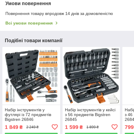
Умови повернення
Повернення товару впродовж 14 днів за домовленістю
Всі умови повернення
Подібні товари компанії
Набір інструментів у
Набір інструментів у кейсі
Набі
футлярі із 72 предметів
з 56 предметів Bigstren
з 46
Bigstren 26846
26845
268
1 849
1 599
799
₴
₴
2 249 ₴
1 899 ₴