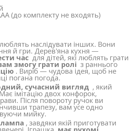
й
АА (до комплекту не входять)
а люблять наслідувати інших. Вони
ня й гри. Дерев'яна кухня —
ести час
для дітей, які люблять грати
вам змогу грати ролі
з раннього
кцію
. Виріб — чудова ідея, щоб не
ці погана погода.
дний, сучасний вигляд
, який
Має імітацію двох конфорок,
рави. Після повороту ручок ви
інчивши трапезу, вам усе одно
овуючи мийку.
 лампа
, завдяки якій приготувати
ввечері. Іграшка
має рухомі