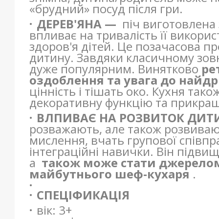
«брудний» посуд після гри.
ДЕРЕВ'ЯНА —
піч виготовлена 
впливає на тривалість її викорис
здоров'я дітей. Це позачасова п
дитину. Завдяки класичному зов
дуже популярним. Винятково
ре
оздоблення та увага до найд
цінність і тішать око. Кухня та
декоративну функцію та прикра
ВЛПИВАЄ НА РОЗВИТОК ДИ
розважають, але також розвиваю
мислення, вчать групової співпр
інтеграційні навички. Він підвищ
а
також може стати джерелом
майбутнього шеф-кухаря
.
СПЕЦІФИКАЦІЯ
вік: 3+