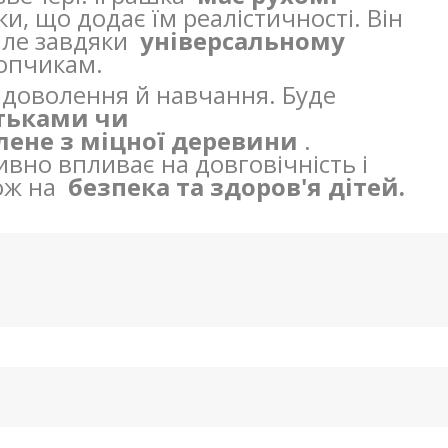
ки, що додає їм реалістичності. Він
але завдяки
універсальному
лопчикам.
задоволення й навчання. Буде
атьками чи
лене з міцної деревини
.
вно впливає на довговічність і
кож на
безпека та здоров'я дітей.