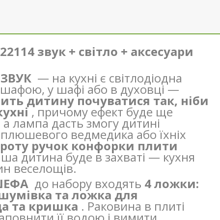
22114 звук + світло + аксесуари
І ЗВУК
— на кухні є світлодіодна
 шафою, у шафі або в духовці —
ить дитину почуватися так, ніби
кухні
, причому ефект буде ще
 а лампа дасть змогу дитині
 плюшевого ведмедика або їхніх
ороту ручок конфорки плити
аша дитина буде в захваті — кухня
ин веселощів.
 ШЕФА
до набору входять
4 ложки:
 шумівка та ложка для
да та кришка
. Раковина в плиті
аповнити її водою і вимити