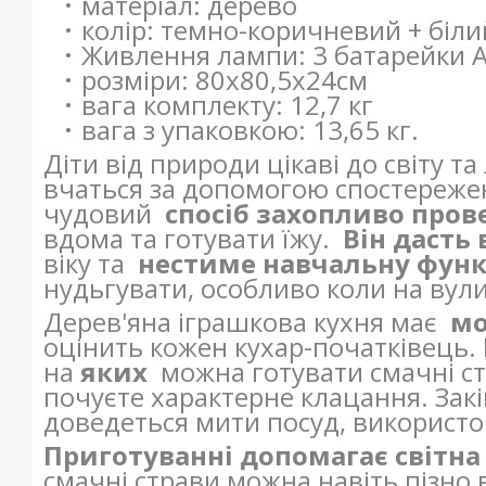
матеріал: дерево
колір: темно-коричневий + біли
Живлення лампи: 3 батарейки А
розміри: 80х80,5х24см
вага комплекту: 12,7 кг
вага з упаковкою: 13,65 кг.
Діти від природи цікаві до світу т
вчаться за допомогою спостережен
чудовий
спосіб захопливо пров
вдома та готувати їжу.
Він дасть 
віку та
нестиме навчальну фун
нудьгувати, особливо коли на вули
Дерев'яна іграшкова кухня має
мо
оцінить кожен кухар-початківець. 
на
яких
можна готувати смачні ст
почуєте характерне клацання. Зак
доведеться мити посуд, використ
Приготуванні допомагає світна
смачні страви можна навіть пізно 