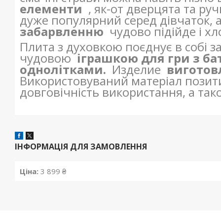
елементи
, як-от дверцята та руч
дуже популярний серед дівчаток, 
забарвленню
чудово підійде і х
Плита з духовкою поєднує в собі 
чудовою
іграшкою для гри з б
однолітками.
Изделие
виготов
Використовуваний матеріал позити
довговічність використання, а та
ІНФОРМАЦІЯ ДЛЯ ЗАМОВЛЕННЯ
Ціна:
3 899 ₴