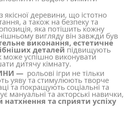
з якісної деревини, що істотно
тання, а також на безпеку та
ропозиція, яка потішить кожну
нішньому вигляду він завжди був
тельне виконання, естетичне
рібніших деталей
підвищують
кож може успішно виконувати
шати дитячу кімнату.
ТИНИ —
рольові ігри не тільки
ть уяву та стимулюють творче
аці та покращують соціальні та
ує мануальні та акторські навички,
 натхнення та сприяти успіху