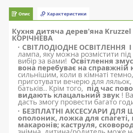
Опис
Характеристики
Кухня дитяча дерев'яна Kruzzel 
КОРІЧНЕВА
СВІТЛОДІОДНЕ ОСВІТЛЕННЯ
лампа, яку можна розмістити під
вибір за вами!
Освітлення змус
вона перебуває на справжній 
сильнішим, коли в кімнаті темно,
приготувати вечерю для ляльок,
батьків.. Крім того,
під час пов
видають клацальний звук
! В
дасть змогу провести багато год
БЕЗПЛАТНІ АКСЕСУАРИ ДЛЯ
ополоник, ложка для спагеті,
макаронів; каструля, сковоро
знімна, дитина/родитель може н