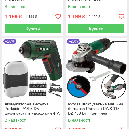
В наявності
В наявності
1 199
1 199
₴
₴
1 499 ₴
1 499 ₴
Купити
Купити
–20%
–20%
Акумуляторна викрутка
Кутова шліфувальна машина
Parkside PAS 5 D5
болгарка Parkside PWS 115
шурупокрут із насадками 4 V,
B2 750 Вт Німеччина
1500 mAh, 10 Nm, Німеччина
В наявності
В наявності