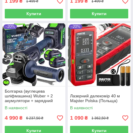
1 199
1 199
₴
₴
1 499 ₴
1 499 ₴
Купити
Купити
–20%
–20%
Болгарка (вуглецева
шліфмашина) Wuber + 2
Лазерний далекомір 40 м
акумулятори + зарядний
Majster Polska (Польща)
пристрій DIAX (Польща)
В наявності
В наявності
4 990
1 090
₴
₴
6 237,50 ₴
1 362,50 ₴
Купити
Купити