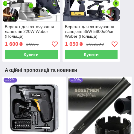
Верстат для заточування
Верстат для заточування
ланцюгів 220W Wuber
ланцюгів 85W 5800об/хв
(Польща)
Wuber (Польща)
1 600
1 650
₴
₴
2 000 ₴
2 062,50 ₴
Купити
Купити
Акційні пропозиції та новинки
–22%
–20%