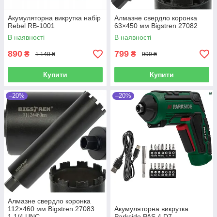
Акумуляторна викрутка набір
Алмазне свердло коронка
Rebel RB-1001
63×450 мм Bigstren 27082
В наявності
В наявності
890
799
₴
₴
1 140 ₴
999 ₴
Купити
Купити
–20%
–20%
Алмазне свердло коронка
112×460 мм Bigstren 27083
Акумуляторна викрутка
1.1/4 UNC
Parkside PAS 4 D7