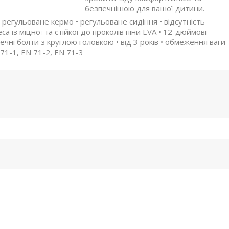
безпечнішою для вашої дитини.
• регульоване кермо
• регульоване сидіння
• відсутність
еса із міцної та стійкої до проколів піни EVA
• 12-дюймові
печні болти з круглою головкою
• від 3 років
• обмеження ваги
71-1, EN 71-2, EN 71-3