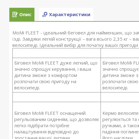
Опис
Характеристики
MoMi FLEET - ідеальний беговел для найменших, що за
їзді. Завдяки легкій конструкції – вага всього 2,35 кг –
велосипеді. Ідеальний вибір для початку вашої пригоди 
Біговел MoMi FLEET дуже легкий, що
Біговел MoMi F
значно спрощує керування, і ваша
значно спрощує 
дитина зможе з комфортом
дитина зможе з
розпочати свою пригоду на
розпочати свою
велосипеді.
велосипеді.
Біговел MoMi FLEET оснащений
Кермо велосипе
регульованим сидінням, що дозволяє
регулюється та
легко підібрати потрібне
ручками, а також
налаштування відповідно до
падіння поглине 
зростання вашої дитини.
його наслідки.