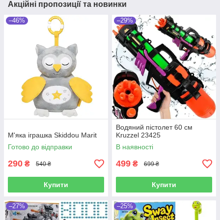
Акційні пропозиції та новинки
–46%
–29%
Водяний пістолет 60 см
М'яка іграшка Skiddou Marit
Kruzzel 23425
Готово до відправки
В наявності
290
499
₴
₴
540 ₴
699 ₴
Купити
Купити
–27%
–25%