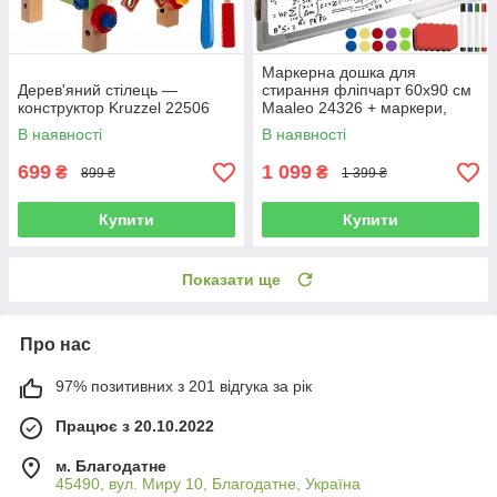
Маркерна дошка для
Дерев'яний стілець —
стирання фліпчарт 60x90 см
конструктор Kruzzel 22506
Maaleo 24326 + маркери,
магніти, губка
В наявності
В наявності
699
1 099
₴
₴
899 ₴
1 399 ₴
Купити
Купити
Показати ще
Про нас
97% позитивних з 201 відгука за рік
Працює з 20.10.2022
м. Благодатне
45490, вул. Миру 10, Благодатне, Україна