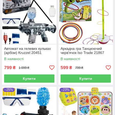
Автомат на гелевих кульках
Аркадна гра Танцюючий
(арбізи) Kruzzel 20451
черв'ячок Iso Trade 21867
В наявності
В наявності
799
599
₴
₴
1 099 ₴
799 ₴
Купити
Купити
–25%
–23%