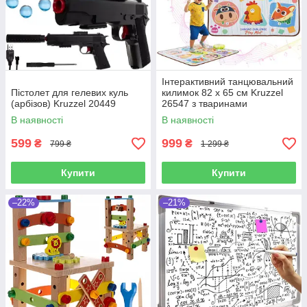
Інтерактивний танцювальний
Пістолет для гелевих куль
килимок 82 x 65 см Kruzzel
(арбізов) Kruzzel 20449
26547 з тваринами
В наявності
В наявності
599
999
₴
₴
799 ₴
1 299 ₴
Купити
Купити
–22%
–21%