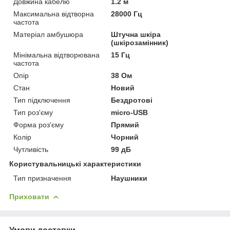
Довжина кабелю
1.2 м
Максимальна відтворна
28000 Гц
частота
Матеріал амбушюра
Штучна шкіра
(шкірозамінник)
Мінімальна відтворювана
15 Гц
частота
Опір
38 Ом
Стан
Новий
Тип підключення
Бездротові
Тип роз'єму
micro-USB
Форма роз'єму
Прямий
Колір
Чорний
Чутливість
99 дБ
Користувальницькі характеристики
Тип призначення
Наушники
Приховати