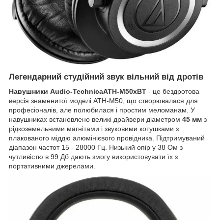
Легендарний студійний звук вільний від дротів
Навушники Audio-TechnicaATH-M50xBT
- це бездротова
версія знаменитої моделі ATH-M50, що створювалася для
професіоналів, але полюбилася і простим меломанам. У
навушниках встановлено великі драйвери діаметром
45 мм
з
рідкоземельними магнітами і звуковими котушками з
плакованого міддю алюмінієвого провідника. Підтримуваний
діапазон частот 15 - 28000 Гц. Низький опір у 38 Ом з
чутливістю в 99 Дб дають змогу використовувати їх з
портативними джерелами.