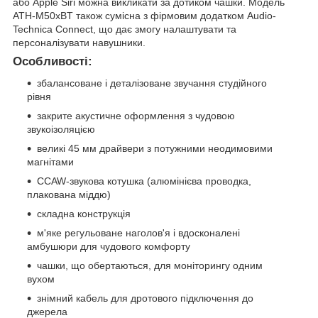
або Apple Siri можна викликати за дотиком чашки. Модель
ATH-M50xBT також сумісна з фірмовим додатком Audio-
Technica Connect, що дає змогу налаштувати та
персоналізувати навушники.
Особливості:
збалансоване і деталізоване звучання студійного
рівня
закрите акустичне оформлення з чудовою
звукоізоляцією
великі 45 мм драйвери з потужними неодимовими
магнітами
CCAW-звукова котушка (алюмінієва проводка,
плакована міддю)
складна конструкція
м'яке регульоване наголов'я і вдосконалені
амбушюри для чудового комфорту
чашки, що обертаються, для моніторингу одним
вухом
знімний кабель для дротового підключення до
джерела