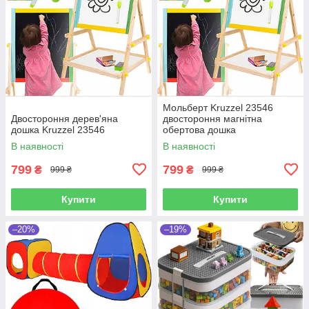
Мольберт Kruzzel 23546
Двостороння дерев'яна
двостороння магнітна
дошка Kruzzel 23546
обертова дошка
В наявності
В наявності
799
799
₴
₴
999 ₴
999 ₴
Купити
Купити
–20%
–19%