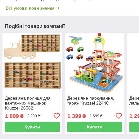
Всі умови повернення
Подібні товари компанії
Дерев'яна полиця для
Дерев'яне паркування,
Дере
вантажних машинок
гараж Kruzzel 22446
ляль
Kruzzel 26582
1 899
1 399
1 2
₴
₴
2 299 ₴
1 699 ₴
Купити
Купити