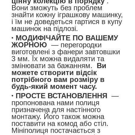
цінну колекцію в порядку
.
Вони зможуть без проблем
знайти кожну іграшкову машинку,
і їм не доведеться гартися в купу
машинок на підлозі.
МОДИФІЧАЙТЕ ПО ВАШЕМУ
ЖОРНОЮ
— перегородки
виготовлені з фанери завтовшки
3 мм. Їх можна видаляти та
змінювати за бажанням.
Ви
можете створити відсік
потрібного вам розміру в
будь-який момент часу.
ПРОСТЕ ВСТАНОВЛЕННЯ
—
пропонована нами полиця
призначена для настінного
монтажу. Його також можна
поставити на комод або стіл.
Мініполиця постачається з