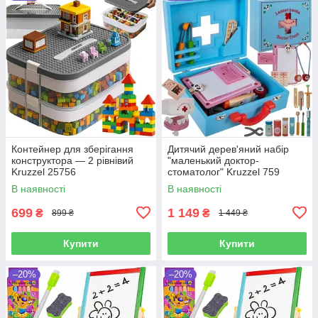
Контейнер для зберігання
Дитячий дерев'яний набір
конструктора — 2 рівнівий
"маленький доктор-
Kruzzel 25756
стоматолог" Kruzzel 759
В наявності
В наявності
699
1 149
₴
₴
899 ₴
1 449 ₴
Купити
Купити
–20%
–20%