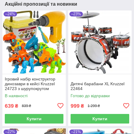
Акційні пропозиції та новинки
–24%
–23%
Ігровий набір конструктор
динозаври в кейсі Kruzzel
Дитячі барабани XL Kruzzel
24723 з шурупокрутом
22464
В наявності
Готово до відправки
639
999
₴
₴
839 ₴
1 299 ₴
Купити
Купити
–22%
–21%