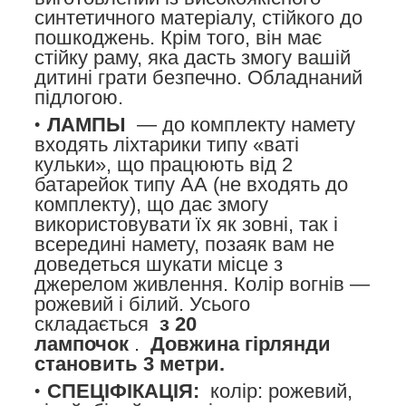
синтетичного матеріалу, стійкого до
пошкоджень. Крім того, він має
стійку раму, яка дасть змогу вашій
дитині грати безпечно. Обладнаний
підлогою.
ЛАМПЫ
— до комплекту намету
входять ліхтарики типу «ваті
кульки», що працюють від 2
батарейок типу АА (не входять до
комплекту), що дає змогу
використовувати їх як зовні, так і
всередині намету, позаяк вам не
доведеться шукати місце з
джерелом живлення. Колір вогнів —
рожевий і білий. Усього
складається
з 20
лампочок
.
Довжина гірлянди
становить 3 метри.
СПЕЦІФІКАЦІЯ:
колір: рожевий,