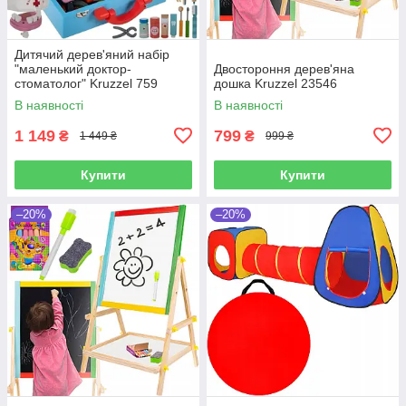
Дитячий дерев'яний набір
"маленький доктор-
Двостороння дерев'яна
стоматолог" Kruzzel 759
дошка Kruzzel 23546
В наявності
В наявності
1 149
799
₴
₴
1 449 ₴
999 ₴
Купити
Купити
–20%
–20%