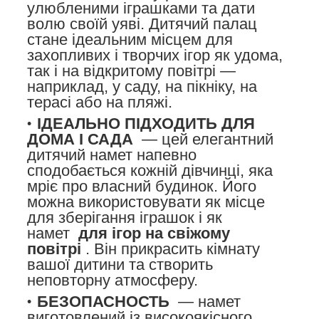
улюбленими іграшками та дати
волю своїй уяві. Дитячий палац
стане ідеальним місцем для
захопливих і творчих ігор як удома,
так і на відкритому повітрі —
наприклад, у саду, на пікніку, на
терасі або на пляжі.
ІДЕАЛЬНО ПІДХОДИТЬ ДЛЯ
ДОМА І САДА
— цей елегантний
дитячий намет напевно
сподобається кожній дівчинці, яка
мріє про власний будинок. Його
можна використовувати як місце
для зберігання іграшок і як
намет
для ігор на свіжому
повітрі
. Він прикрасить кімнату
вашої дитини та створить
неповторну атмосферу.
БЕЗОПАСНОСТЬ
— намет
виготовлений із високоякісного