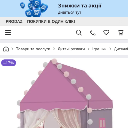
PRODAZ – ПОКУПКИ В ОДИН КЛІК!
Товари та послуги
Дитячі розваги
Іграшки
Дитячи
–17%