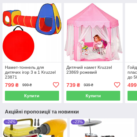
Намет-тоннель для
Дитячий намет Kruzzel
Гойд
дитячих ігор 3 в 1 Kruzzel
23869 рожевий
плас
23871
до 5
799
739
499
₴
₴
999 ₴
939 ₴
Купити
Купити
Акційні пропозиції та новинки
–24%
–23%