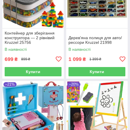
Контейнер для зберігання
конструктора — 2 рівнівий
Дерев'яна полиця для авто/
Kruzzel 25756
рессори Kruzzel 21998
В наявності
В наявності
699
1 099
₴
₴
899 ₴
1 399 ₴
Купити
Купити
–21%
–20%