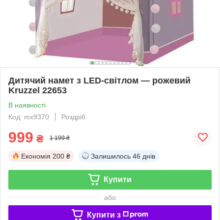
Дитячий намет з LED-світлом — рожевий
Kruzzel 22653
В наявності
Код: mx9370
Роздріб
999
₴
1 199 ₴
Економія
200 ₴
Залишилось
46 днів
Купити
або
Купити з