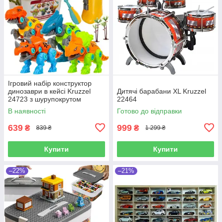
Ігровий набір конструктор
динозаври в кейсі Kruzzel
Дитячі барабани XL Kruzzel
24723 з шурупокрутом
22464
В наявності
Готово до відправки
639
999
₴
₴
839 ₴
1 299 ₴
Купити
Купити
–22%
–21%