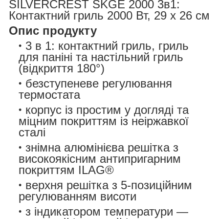
SILVERCREST SKGE 2000 3в1
:
Контактний гриль 2000 Вт, 29 x 26 см
Опис продукту
3 в 1: контактний гриль, гриль
для паніні та настільний гриль
(відкриття 180°)
безступеневе регулювання
термостата
корпус із простим у догляді та
міцним покриттям із неіржавкої
сталі
знімна алюмінієва решітка з
високоякісним антипригарним
покриттям ILAG®
верхня решітка з 5-позиційним
регулюванням висоти
з індикатором температури —