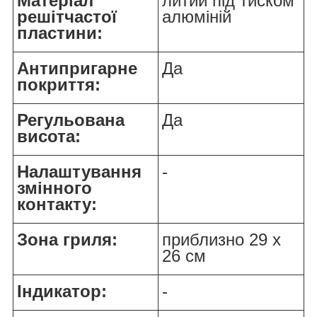
Матеріал
литий під тиском
решітчастої
алюміній
пластини:
Антипригарне
Да
покриття:
Регульована
Да
висота:
Налаштування
-
змінного
контакту:
Зона гриля:
приблизно 29 x
26 см
Індикатор:
-