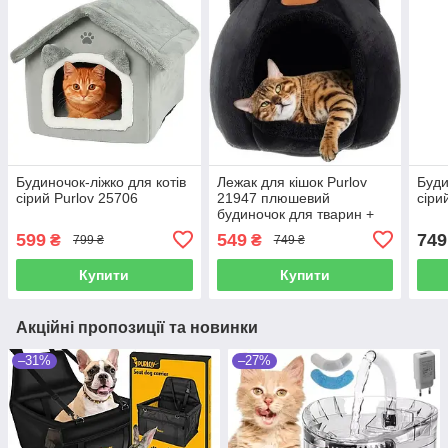
Будиночок-ліжко для котів
Лежак для кішок Purlov
Буди
сірий Purlov 25706
21947 плюшевий
сіри
будиночок для тварин +
подушка
599
549
749
₴
₴
799 ₴
749 ₴
Купити
Купити
Акційні пропозиції та новинки
–31%
–27%