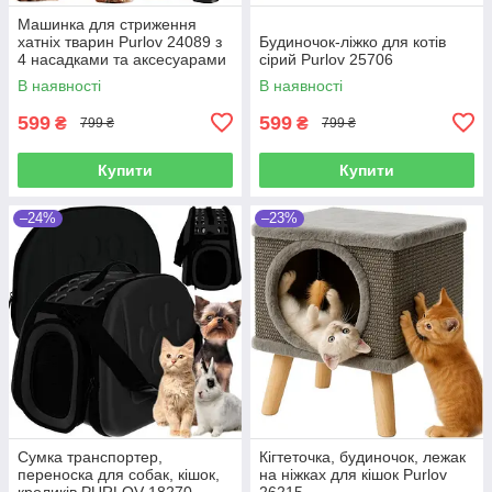
Машинка для стриження
хатніх тварин Purlov 24089 з
Будиночок-ліжко для котів
4 насадками та аксесуарами
сірий Purlov 25706
В наявності
В наявності
599
599
₴
₴
799 ₴
799 ₴
Купити
Купити
–24%
–23%
Сумка транспортер,
Кігтеточка, будиночок, лежак
переноска для собак, кішок,
на ніжках для кішок Purlov
кроликів PURLOV 18270
26215