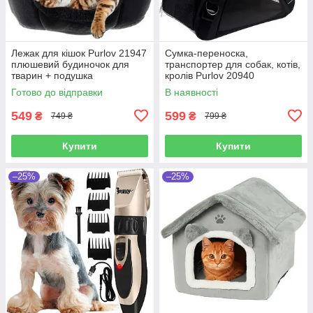
Лежак для кішок Purlov 21947
Сумка-переноска,
плюшевий будиночок для
транспортер для собак, котів,
тварин + подушка
кролів Purlov 20940
Готово до відправки
В наявності
549
599
₴
₴
749 ₴
799 ₴
Купити
Купити
–25%
–25%