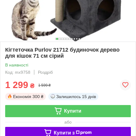
Кігтеточка Purlov 21712 будиночок дерево
для кішок 71 см сірий
В наявності
Код: mx9758
Роздріб
1 299
₴
1 599 ₴
Економія
300 ₴
Залишилось
15 днів
Купити
або
Купити з