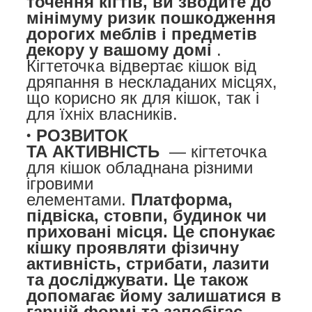
точення кігтів, ви зводите до
мінімуму ризик пошкодження
дорогих меблів і предметів
декору у вашому домі
.
Кігтеточка відвертає кішок від
дряпання в нескладаних місцях,
що корисно як для кішок, так і
для їхніх власників.
РОЗВИТОК
ТА АКТИВНІСТЬ
— кігтеточка
для кішок обладнана різними
ігровими
елементами.
Платформа,
підвіска, стовпи, будинок чи
приховані місця. Це спонукає
кішку проявляти фізичну
активність, стрибати, лазити
та досліджувати. Це також
допомагає йому залишатися в
гарній формі та запобігає