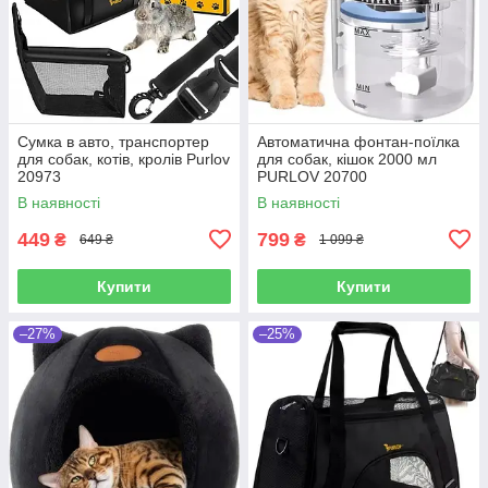
Сумка в авто, транспортер
Автоматична фонтан-поїлка
для собак, котів, кролів Purlov
для собак, кішок 2000 мл
20973
PURLOV 20700
В наявності
В наявності
449
799
₴
₴
649 ₴
1 099 ₴
Купити
Купити
–27%
–25%