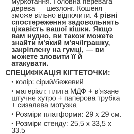
муркотання. Головна перевага
дерева — шезлонг. Кошеня
зможе вільно відпочити.
4 рівні
спостереження задовольнять
цікавість вашої кішки. Якщо
вам нудно, ви також можете
знайти м'який м'яч/іграшку,
закріплену на гумці, — ви
можете зловити її й
атакувати.
СПЕЦИФІКАЦІЯ КІГТЕТОЧКИ:
колір: сірий/бежевий
матеріал: плита МДФ + в'язане
штучне хутро + паперова трубка
+ сизалева мотузка
Розміри платформи: 29 x 29 см.
Розміри стенду: 25,5 x 33,5 x
33,5