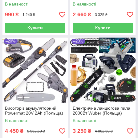
В наявності
В наявності
990
2 660
₴
₴
1 240 ₴
3 325 ₴
Купити
Купити
–20%
–20%
Висоторіз акумуляторний
Електрична ланцюгова пила
Powermat 20V 2Ah (Польща)
2000Вт Wuber (Польща)
В наявності
В наявності
4 450
3 250
₴
₴
5 562,50 ₴
4 062,50 ₴