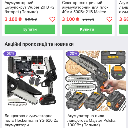
Акумуляторний
Секатор електричний
Акум
шурупокрут Wuber 20 В +2
акумуляторний для гілок
ланц
батареї (Польща)
40мм 500Вт 21В Maltec
акум
(Польща)
2 ши
3 100
3 100
3 6
₴
₴
3 875 ₴
3 875 ₴
Купити
Купити
Акційні пропозиції та новинки
–20%
–20%
Ланцюгова акумуляторна
Акумуляторна пила
пила Heckermann YS-610 2x
ланцюгова Majster Polska
Акумулятори
1000Вт (Польща)