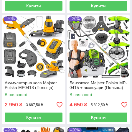
Купити
Купити
–20%
–20%
Акумуляторна коса Majster
Бензокоса Majster Polska MP-
Polska MP0418 (Польща)
0415 + аксесуари (Польща)
В наявності
В наявності
2 950
4 650
₴
₴
3 687,50 ₴
5 812,50 ₴
Купити
Купити
–20%
–20%