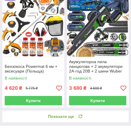
Акумуляторна пила
Бензокоса Powermat 6 км +
ланцюгова + 2 акумулятори
аксесуари (Польща)
2А·год 20В + 2 шини Wuber
(Польща)
В наявності
В наявності
4 620
3 680
₴
₴
5 775 ₴
4 600 ₴
Купити
Купити
Показати ще