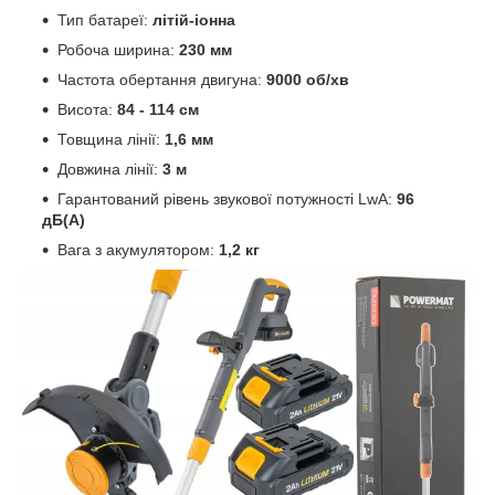
Тип батареї:
літій-іонна
Робоча ширина:
230 мм
Частота обертання двигуна:
9000 об/хв
Висота:
84 - 114 см
Товщина лінії:
1,6 мм
Довжина лінії:
3 м
Гарантований рівень звукової потужності LwA:
96
дБ(А)
Вага з акумулятором:
1,2 кг