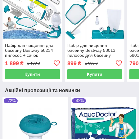
Набір для чищення дна
Набір для чищення
Набі
басейну Bestway 58234
басейну Bestway 58013
басе
пилосос + сачок
пилосос для басейну
580
1 899
899
790
₴
₴
2 199 ₴
1 099 ₴
Купити
Купити
Акційні пропозиції та новинки
–72%
–42%