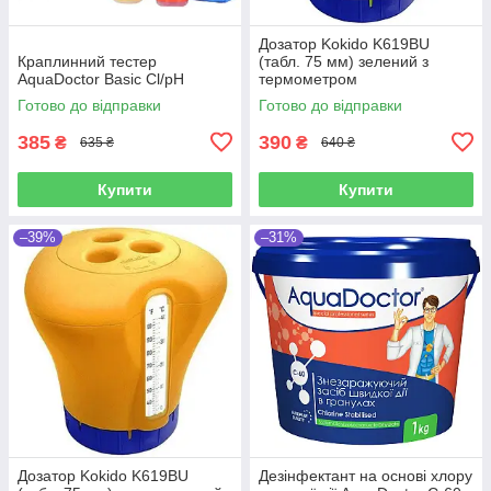
Дозатор Kokido K619BU
Краплинний тестер
(табл. 75 мм) зелений з
AquaDoctor Basic Cl/pH
термометром
Готово до відправки
Готово до відправки
385
390
₴
₴
635 ₴
640 ₴
Купити
Купити
–39%
–31%
Дозатор Kokido K619BU
Дезінфектант на основі хлору