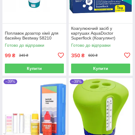
Коагулюючий засіб у
Поплавок дозатор хімії для
картушах AquaDoctor
басейну Bestway 58210
Superflock (Коагулянт)
Готово до відправки
Готово до відправки
99
350
₴
₴
349 ₴
600 ₴
Купити
Купити
–39%
–39%