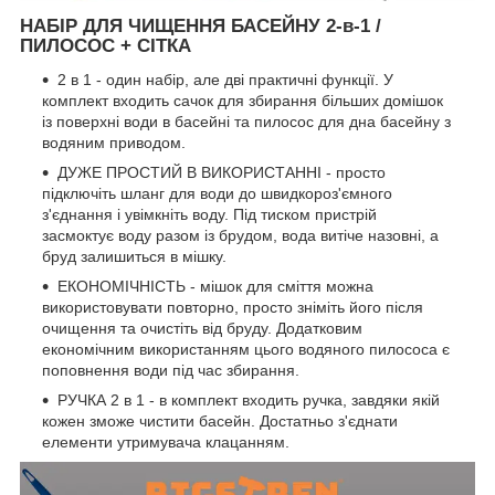
НАБІР ДЛЯ ЧИЩЕННЯ БАСЕЙНУ 2-в-1 /
ПИЛОСОС + СІТКА
2 в 1 - один набір, але дві практичні функції. У
комплект входить сачок для збирання більших домішок
із поверхні води в басейні та пилосос для дна басейну з
водяним приводом.
ДУЖЕ ПРОСТИЙ В ВИКОРИСТАННІ - просто
підключіть шланг для води до швидкороз'ємного
з'єднання і увімкніть воду. Під тиском пристрій
засмоктує воду разом із брудом, вода витіче назовні, а
бруд залишиться в мішку.
ЕКОНОМІЧНІСТЬ - мішок для сміття можна
використовувати повторно, просто зніміть його після
очищення та очистіть від бруду. Додатковим
економічним використанням цього водяного пилососа є
поповнення води під час збирання.
РУЧКА 2 в 1 - в комплект входить ручка, завдяки якій
кожен зможе чистити басейн. Достатньо з'єднати
елементи утримувача клацанням.