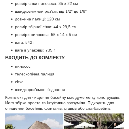
розмір сітки пилососа: 35 х 22 см
швидкознімний роз'єм: від 1/2" до 1/8"
довжина палиці: 120 см
розмір збірної сітки: 44 х 29,5 см
розміри пилососа: 55 х 14 х 5 см
вага: 542 г
вага в упаковці: 735 г
ВХОДИТЬ ДО КОМЛЕКТУ
пилосос
телескопічна палиця
сітка
швидкороз'ємне з'єднання
Комплект для чищення басейну має дуже легку конструкцію.
Його збірка проста та інтуїтивно зрозуміла. Підходить для
очищення басейнів, фонтанів, ставків або спа-басейнів.