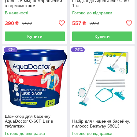
(табл. 75 мм) помаранчевий
швидкої дії AquaDoctor C-60
з термометром
1 кг
В наявності
Готово до відправки
390
557
₴
₴
640 ₴
807 ₴
Купити
Купити
–30%
–24%
Шок-хлор для басейну
AquaDoctor C-60T 1 кг в
Набір для чищення басейну,
таблетках
пилосос Bestway 58013
Готово до відправки
Готово до відправки