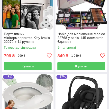
Портативний
Набір для малювання Maaleo
мінітермопринтер Kitty Izoxis
22768 у валізі 145 елементів
22272 + 11 рулонів
Єдиноріг
Готово до відправки
В наявності
799
849
₴
₴
999 ₴
1 049 ₴
Купити
Купити
–18%
–17%