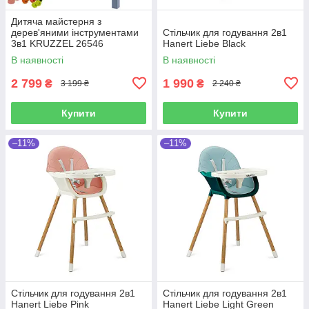
Дитяча майстерня з
дерев'яними інструментами
Стільчик для годування 2в1
3в1 KRUZZEL 26546
Hanert Liebe Black
В наявності
В наявності
2 799
1 990
₴
₴
3 199 ₴
2 240 ₴
Купити
Купити
–11%
–11%
Стільчик для годування 2в1
Стільчик для годування 2в1
Hanert Liebe Pink
Hanert Liebe Light Green