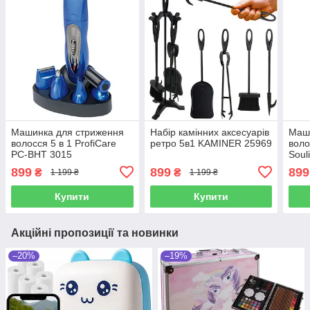
Машинка для стриження
Набір камінних аксесуарів
Маш
волосся 5 в 1 ProfiCare
ретро 5в1 KAMINER 25969
воло
PC-BHT 3015
Soul
899
899
899
₴
₴
1 199 ₴
1 199 ₴
Купити
Купити
Акційні пропозиції та новинки
–20%
–19%