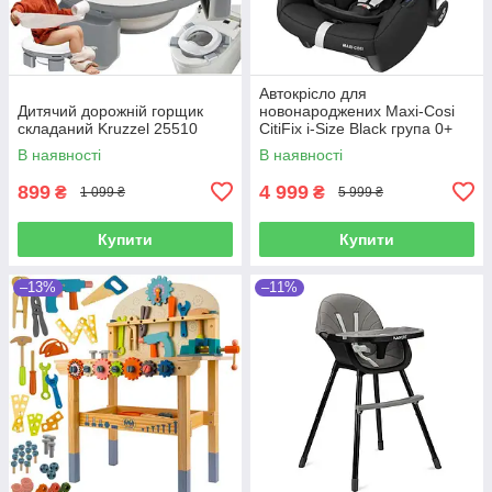
Автокрісло для
Дитячий дорожній горщик
новонароджених Maxi-Cosi
складаний Kruzzel 25510
CitiFix i-Size Black група 0+
(0-12 кг)
В наявності
В наявності
899
4 999
₴
₴
1 099 ₴
5 999 ₴
Купити
Купити
–13%
–11%