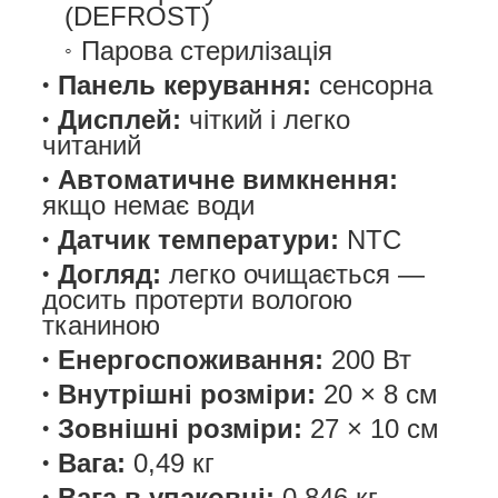
(DEFROST)
Парова стерилізація
Панель керування:
сенсорна
Дисплей:
чіткий і легко
читаний
Автоматичне вимкнення:
якщо немає води
Датчик температури:
NTC
Догляд:
легко очищається —
досить протерти вологою
тканиною
Енергоспоживання:
200 Вт
Внутрішні розміри:
20 × 8 см
Зовнішні розміри:
27 × 10 см
Вага:
0,49 кг
Вага в упаковці:
0,846 кг