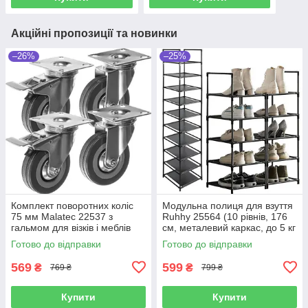
Акційні пропозиції та новинки
–26%
–25%
Комплект поворотних коліс
Модульна полиця для взуття
75 мм Malatec 22537 з
Ruhhy 25564 (10 рівнів, 176
гальмом для візків і меблів
см, металевий каркас, до 5 кг
(комплект 4 шт.до 220 кг)
на полицю)
Готово до відправки
Готово до відправки
569
599
₴
₴
769 ₴
799 ₴
Купити
Купити