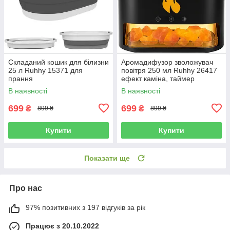
Складаний кошик для білизни
Аромадифузор зволожувач
25 л Ruhhy 15371 для
повітря 250 мл Ruhhy 26417
прання
ефект каміна, таймер
В наявності
В наявності
699
699
₴
₴
899 ₴
899 ₴
Купити
Купити
Показати ще
Про нас
97% позитивних з 197 відгуків за рік
Працює з 20.10.2022