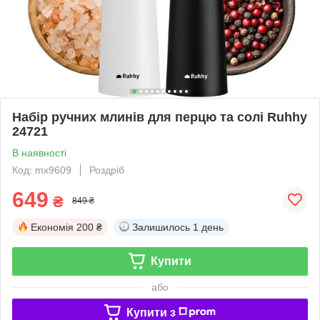
Набір ручних млинів для перцю та солі Ruhhy
24721
В наявності
Код: mx9609
Роздріб
649
₴
849 ₴
Економія
200 ₴
Залишилось
1 день
Купити
або
Купити з