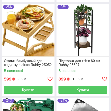
–25%
–25%
Столик бамбуковий для
Підставка для квітів 80 см
сніданку в ліжко Ruhhy 25052
Ruhhy 25627
В наявності
В наявності
599
899
₴
₴
799 ₴
1 199 ₴
Купити
Купити
–24%
–24%