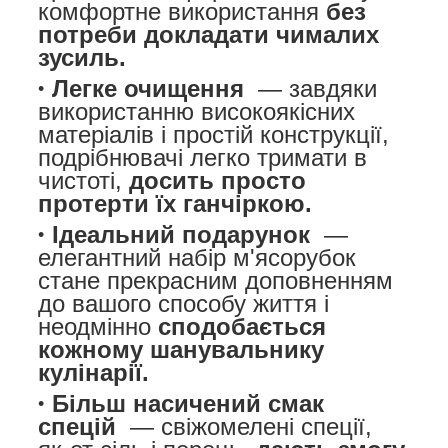
комфортне використання
без
потреби докладати чималих
зусиль.
Легке очищення
— завдяки
використанню високоякісних
матеріалів і простій конструкції,
подрібнювачі легко тримати в
чистоті,
досить просто
протерти їх ганчіркою.
Ідеальний подарунок
—
елегантний набір м'ясорубок
стане прекрасним доповненням
до вашого способу життя і
неодмінно
сподобається
кожному шанувальнику
кулінарії.
Більш насичений смак
спецій
— свіжомелені спеції,