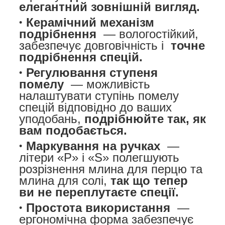
елегантний зовнішній вигляд.
Керамічний механізм
подрібнення
— вологостійкий,
забезпечує довговічність і
точне
подрібнення спецій.
Регулювання ступеня
помелу
— можливість
налаштувати ступінь помелу
спецій відповідно до ваших
уподобань,
подрібнюйте так, як
вам подобається.
Маркування на ручках
—
літери «P» і «S» полегшують
розрізнення млина для перцю та
млина для солі,
так що тепер
ви не переплутаєте спеції.
Простота використання
—
ергономічна форма забезпечує