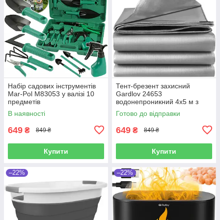
Набір садових інструментів
Тент-брезент захисний
Mar-Pol M83053 у валізі 10
Gardlov 24653
предметів
водонепроникний 4х5 м з
люверсами
В наявності
Готово до відправки
649
649
₴
₴
849 ₴
849 ₴
Купити
Купити
–22%
–22%