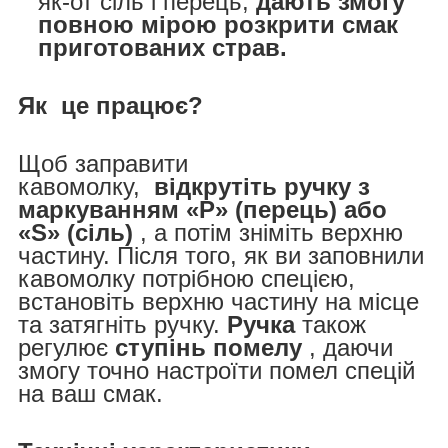
як-от сіль і перець,
дають змогу
повною мірою розкрити смак
приготованих страв.
Як
це працює?
Щоб заправити
кавомолку,
відкрутіть ручку з
маркуванням «P» (перець) або
«S» (сіль)
, а потім зніміть верхню
частину. Після того, як ви заповнили
кавомолку потрібною спецією,
встановіть верхню частину на місце
та затягніть ручку.
Ручка
також
регулює
ступінь помелу
, даючи
змогу точно настроїти помел спецій
на ваш смак.