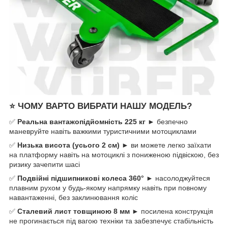
⭐
ЧОМУ ВАРТО ВИБРАТИ НАШУ МОДЕЛЬ?
✅
Реальна вантажопідйомність 225 кг
► безпечно
маневруйте навіть важкими туристичними мотоциклами
✅
Низька висота (усього 2 см)
► ви можете легко заїхати
на платформу навіть на мотоциклі з пониженою підвіскою, без
ризику зачепити шасі
✅
Подвійні підшипникові колеса 360°
► насолоджуйтеся
плавним рухом у будь-якому напрямку навіть при повному
навантаженні, без заклинювання коліс
✅
Сталевий лист товщиною 8 мм
► посилена конструкція
не прогинається під вагою техніки та забезпечує стабільність