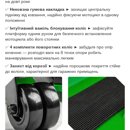
на довгі роки
✅
Нековзна гумова накладка
► захищає центральну
підніжку від ковзання, надійно фіксуючи мотоцикл в одному
положенні
✅
Інтуїтивний важіль блокування коліс
► зафіксуйте
платформу одним рухом для безпечного встановлення
мотоцикла або його стоянки
✅
4 комплекти поворотних коліс
► забудьте про опір
коченню — розподіл ваги на 8 точок опори робить
маневрування максимально легким
✅
Захист від корозії
► надійне порошкове покриття стійке
до вологи, характерної для гаражних приміщень