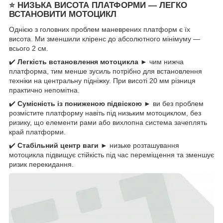
⭐
НИЗЬКА ВИСОТА ПЛАТФОРМИ — ЛЕГКО
ВСТАНОВИТИ МОТОЦИКЛ
Однією з головних проблем маневрених платформ є їх
висота. Ми зменшили кліренс до абсолютного мінімуму —
всього 2 см.
✔️
Легкість встановлення мотоцикла
► чим нижча
платформа, тим менше зусиль потрібно для встановлення
техніки на центральну підніжку. При висоті 20 мм різниця
практично непомітна.
✔️
Сумісність із пониженою підвіскою
► ви без проблем
розмістите платформу навіть під низьким мотоциклом, без
ризику, що елементи рами або вихлопна система зачеплять
край платформи.
✔️
Стабільний центр ваги
► низьке розташування
мотоцикла підвищує стійкість під час переміщення та зменшує
ризик перекидання.