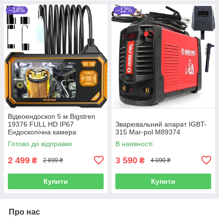
–14%
–12%
Відеоендоскоп 5 м Bigstren
19376 FULL HD IP67
Зварювальний апарат IGBT-
Ендоскопічна камера
315 Mar-pol М89374
Готово до відправки
В наявності
2 499
3 590
₴
₴
2 899 ₴
4 090 ₴
Купити
Купити
Про нас