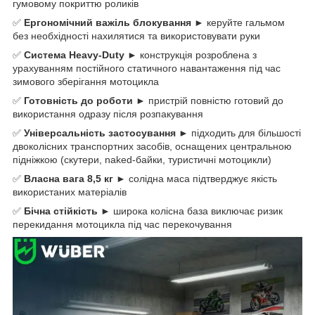
гумовому покриттю роликів
✅
Ергономічний важіль блокування
► керуйте гальмом
без необхідності нахилятися та використовувати руки
✅
Система Heavy-Duty
► конструкція розроблена з
урахуванням постійного статичного навантаження під час
зимового зберігання мотоцикла
✅
Готовність до роботи
► пристрій повністю готовий до
використання одразу після розпакування
✅
Універсальність застосування
► підходить для більшості
двоколісних транспортних засобів, оснащених центральною
підніжкою (скутери, naked-байки, туристичні мотоцикли)
✅
Власна вага 8,5 кг
► солідна маса підтверджує якість
використаних матеріалів
✅
Бічна стійкість
► широка колісна база виключає ризик
перекидання мотоцикла під час перекочування