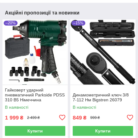
Акційні пропозиції та новинки
–20%
–15%
Гайковерт ударний
пневматичний Parkside PDSS
Динамометричний ключ 3/8
310 B5 Німеччина
7-112 Нм Bigstren 26079
В наявності
В наявності
1 999
849
₴
₴
2 499 ₴
999 ₴
Купити
Купити