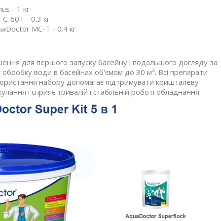
us - 1 кг
C-60T - 0.3 кг
aDoctor MC-T - 0.4 кг
ішення для першого запуску басейну і подальшого догляду за
обробку води в басейнах об'ємом до 30 м³. Всі препарати
Використання набору допомагає підтримувати кришталеву
упання і сприяє тривалій і стабільній роботі обладнання.