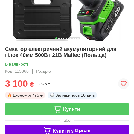
Секатор електричний акумуляторний для
гілок 40мм 500Вт 21В Maltec (Польща)
В наявності
Код: 113868
Роздріб
3 100
₴
3 875 ₴
Економія
775 ₴
Залишилось
16 днів
Купити
або
Купити з