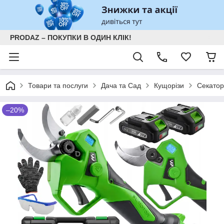
PRODAZ – ПОКУПКИ В ОДИН КЛІК!
Товари та послуги
Дача та Сад
Кущорізи
Секатор
–20%