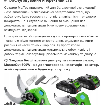
✅ Обслуговування й ефективність
Секатор MalTec призначений для багаторічної експлуатації.
Леза виготовлені з високоякісної загартованої сталі, що
забезпечує їхню гостроту та точність навіть після тривалого
використання. Регулярне чищення та змащення лез
допомагають підтримувати їхню повну ефективність і
захищають від корозії.
Пристрій легко обслуговувати - досить протерти леза м'якою
тканиною після кожного використання, видалити залишки
рослин і нанести тонкий шар олії. Ці прості кроки
допомагають підтримувати максимальну ефективність і
довгий термін експлуатації різального механізму та двигуна.
👉 Завдяки безщітковому двигуну та запасним лезам,
MasterCut 500W - це довгострокова інвестиція - секатор,
який слугуватиме в будь-яку пору року.