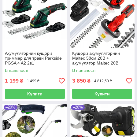
Акумуляторний кущоріз
Кущоріз акумуляторний
триммер для трави Parkside
Maltec 58см 20В +
PGSA 4 A2 2в1
акумулятор Maltec 20В
2А·год (Польща)
В наявності
В наявності
1 199
3 850
₴
₴
1 499 ₴
4 812,50 ₴
Купити
Купити
–20%
–20%