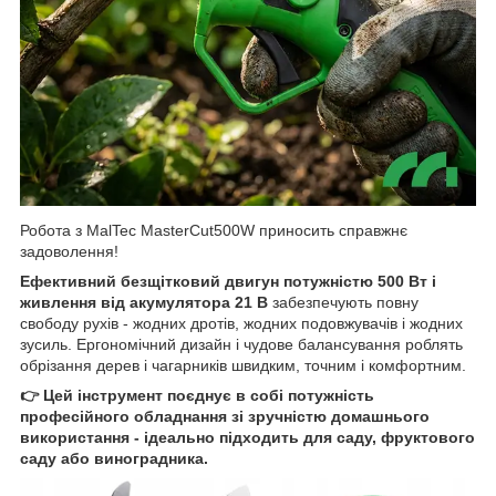
Робота з MalTec MasterCut500W приносить справжнє
задоволення!
Ефективний безщітковий двигун потужністю 500 Вт і
живлення від акумулятора 21 В
забезпечують повну
свободу рухів - жодних дротів, жодних подовжувачів і жодних
зусиль. Ергономічний дизайн і чудове балансування роблять
обрізання дерев і чагарників швидким, точним і комфортним.
👉 Цей інструмент поєднує в собі потужність
професійного обладнання зі зручністю домашнього
використання - ідеально підходить для саду, фруктового
саду або виноградника.