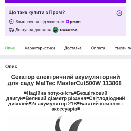
Що таке купити з Пром?
Замовлення під захистом
Доступна доставка
Опис
Характеристики
Доставка
Оплата
Умови п
Опис
Секатор електричний акумуляторний
для саду MalTec MasterCut500W 113868
◾Надійна потужність◾Безщітковий
двигун◾Великий діаметр різання◾Світлодіодний
дисплей◾2x акумулятор 21В◾Багатий комплект
аксесуарів◾