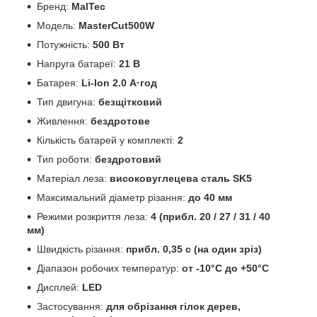
Бренд:
MalTec
Модель:
MasterCut500W
Потужність:
500 Вт
Напруга батареї:
21 В
Батарея:
Li-Ion 2.0 А·год
Тип двигуна:
безщітковий
Живлення:
бездротове
Кількість батарей у комплекті:
2
Тип роботи:
бездротовий
Матеріал леза:
високовуглецева сталь SK5
Максимальний діаметр різання:
до 40 мм
Режими розкриття леза:
4 (прибл. 20 / 27 / 31 / 40
мм)
Швидкість різання:
прибл. 0,35 с (на один зріз)
Діапазон робочих температур:
от -10°C до +50°C
Дисплей:
LED
Застосування:
для обрізання гілок дерев,