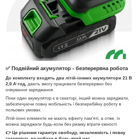
✅ Подвійний акумулятор - безперервна робота
До комплекту входять два літій-іонних акумулятори 21 В
2,0 А·год,
дають змогу працювати безперервно без
очікування заряджання.
Поки один акумулятор є в секаторі, інший можна заряджати,
забезпечуючи повну мобільність і безперебійну роботу в
польових умовах.
Літій-іонні елементи не мають ефекту пам'яті, а отже, їх
можна заряджати будь-коли без ризику втрати ємності.
👉 Це рішення гарантує свободу, незалежність і повну
готовність до роботи в будь-який час.