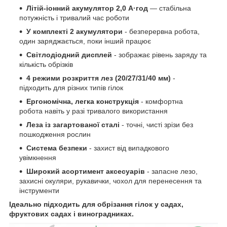
Літій-іонний акумулятор 2,0 А·год
— стабільна
потужність і тривалий час роботи
У комплекті 2 акумулятори
- безперервна робота,
один заряджається, поки інший працює
Світлодіодний дисплей
- зображає рівень заряду та
кількість обрізків
4 режими розкриття лез (20/27/31/40 мм)
-
підходить для різних типів гілок
Ергономічна, легка конструкція
- комфортна
робота навіть у разі тривалого використання
Леза із загартованої сталі
- точні, чисті зрізи без
пошкодження рослин
Система безпеки
- захист від випадкового
увімкнення
Широкий асортимент аксесуарів
- запасне лезо,
захисні окуляри, рукавички, чохол для перенесення та
інструменти
Ідеально підходить для обрізання гілок у садах,
фруктових садах і виноградниках.