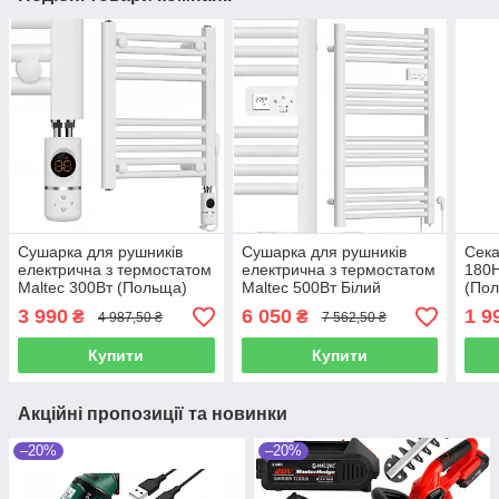
Сушарка для рушників
Сушарка для рушників
Сека
електрична з термостатом
електрична з термостатом
180Н
Maltec 300Вт (Польща)
Maltec 500Вт Білий
(По
(Польща)
3 990
6 050
1 9
₴
₴
4 987,50 ₴
7 562,50 ₴
Купити
Купити
Акційні пропозиції та новинки
–20%
–20%