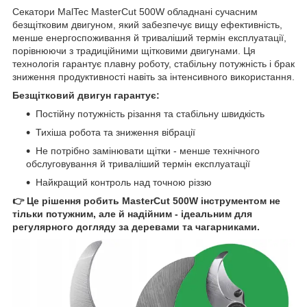
Секатори MalTec MasterCut 500W обладнані сучасним
безщітковим двигуном, який забезпечує вищу ефективність,
менше енергоспоживання й триваліший термін експлуатації,
порівнюючи з традиційними щітковими двигунами. Ця
технологія гарантує плавну роботу, стабільну потужність і брак
зниження продуктивності навіть за інтенсивного використання.
Безщітковий двигун гарантує:
Постійну потужність різання та стабільну швидкість
Тихіша робота та зниження вібрації
Не потрібно замінювати щітки - менше технічного
обслуговування й триваліший термін експлуатації
Найкращий контроль над точною різзю
👉 Це рішення робить MasterCut 500W інструментом не
тільки потужним, але й надійним - ідеальним для
регулярного догляду за деревами та чагарниками.