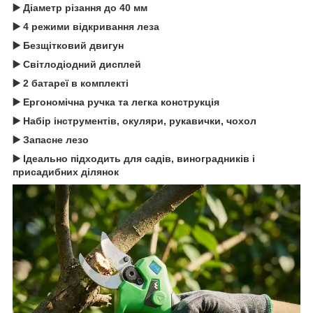
▶️ Діаметр різання до 40 мм
▶️ 4 режими відкривання леза
▶️ Безщітковий двигун
▶️ Світлодіодний дисплей
▶️ 2 батареї в комплекті
▶️ Ергономічна ручка та легка конструкція
▶️ Набір інструментів, окуляри, рукавички, чохол
▶️ Запасне лезо
▶️ Ідеально підходить для садів, виноградників і
присадибних ділянок