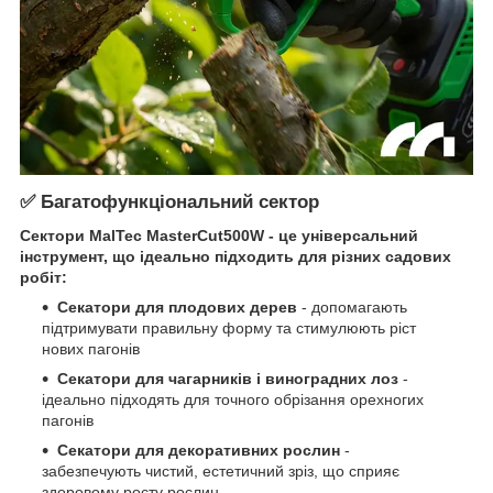
✅ Багатофункціональний сектор
Сектори MalTec MasterCut500W - це універсальний
інструмент, що ідеально підходить для різних садових
робіт:
Секатори для плодових дерев
- допомагають
підтримувати правильну форму та стимулюють ріст
нових пагонів
Секатори для чагарників і виноградних лоз
-
ідеально підходять для точного обрізання орехногих
пагонів
Секатори для декоративних рослин
-
забезпечують чистий, естетичний зріз, що сприяє
здоровому росту рослин