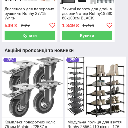
Диспенсер для паперових
Захисні ворота для дітей в
рушників Ruhhy 27715
дверний отвір Ruhhy19380
White
86-160см BLACK
549
1 349
₴
₴
649 ₴
1 649 ₴
Купити
Купити
Акційні пропозиції та новинки
–26%
–25%
Комплект поворотних коліс
Модульна полиця для взуття
75 мм Malatec 22537 з
Ruhhy 25564 (10 рівнів, 176