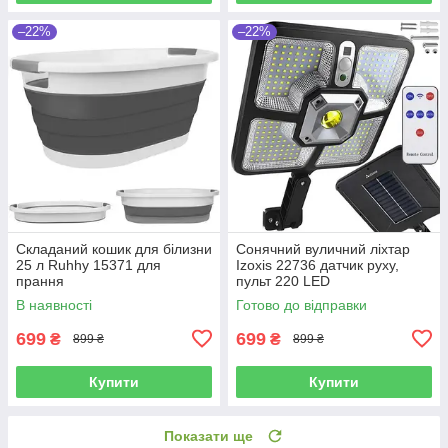
–22%
–22%
Складаний кошик для білизни
Сонячний вуличний ліхтар
25 л Ruhhy 15371 для
Izoxis 22736 датчик руху,
прання
пульт 220 LED
В наявності
Готово до відправки
699
699
₴
₴
899 ₴
899 ₴
Купити
Купити
Показати ще