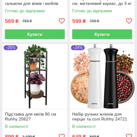
гальмом для візків і меблів
см, металевий каркас, до 5 кг
(комплект 4 шт.до 220 кг)
на полицю)
Готово до відправки
Готово до відправки
569
599
₴
₴
769 ₴
799 ₴
Купити
Купити
–25%
–24%
Підставка для квітів 80 см
Набір ручних млинів для
Ruhhy 25627
перцю та солі Ruhhy 24721
В наявності
В наявності
899
649
₴
₴
1 199 ₴
849 ₴