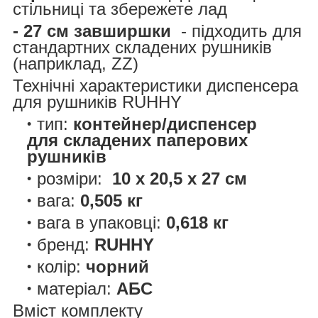
стільниці та збережете лад
- 27 см завширшки
- підходить для
стандартних складених рушників
(наприклад, ZZ)
Технічні характеристики диспенсера
для рушників RUHHY
тип:
контейнер/диспенсер
для складених паперових
рушників
розміри:
10 x 20,5 x 27 см
вага:
0,505 кг
вага в упаковці:
0,618 кг
бренд:
RUHHY
колір:
чорний
матеріал:
АБС
Вміст комплекту