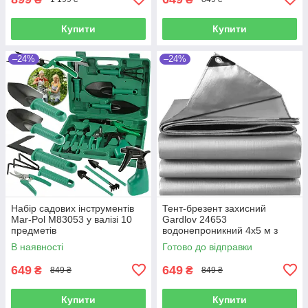
Купити
Купити
–24%
–24%
Набір садових інструментів
Тент-брезент захисний
Mar-Pol M83053 у валізі 10
Gardlov 24653
предметів
водонепроникний 4х5 м з
люверсами
В наявності
Готово до відправки
649
649
₴
₴
849 ₴
849 ₴
Купити
Купити