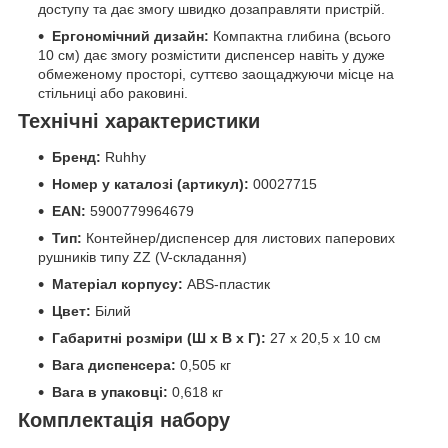
доступу та дає змогу швидко дозаправляти пристрій.
Ергономічний дизайн:
Компактна глибина (всього
10 см) дає змогу розмістити диспенсер навіть у дуже
обмеженому просторі, суттєво заощаджуючи місце на
стільниці або раковині.
Технічні характеристики
Бренд:
Ruhhy
Номер у каталозі (артикул):
00027715
EAN:
5900779964679
Тип:
Контейнер/диспенсер для листових паперових
рушників типу ZZ (V-складання)
Матеріал корпусу:
ABS-пластик
Цвет:
Білий
Габаритні розміри (Ш x В x Г):
27 x 20,5 x 10 см
Вага диспенсера:
0,505 кг
Вага в упаковці:
0,618 кг
Комплектація набору