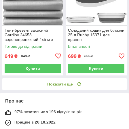
Тент-брезент захисний
Складаний кошик для білизни
Gardlov 24653
25 л Ruhhy 15371 для
водонепроникний 4х5 м з
прання
люверсами
Готово до відправки
В наявності
649
699
₴
₴
849 ₴
899 ₴
Купити
Купити
Показати ще
Про нас
97% позитивних з 196 відгуків за рік
Працює з 20.10.2022