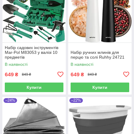
Набір садових інструментів
Mar-Pol M83053 у валізі 10
Набір ручних млинів для
предметів
перцю та солі Ruhhy 24721
В наявності
В наявності
649
649
₴
₴
849 ₴
849 ₴
Купити
Купити
–24%
–22%