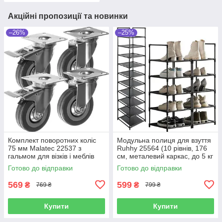
Акційні пропозиції та новинки
–26%
–25%
Комплект поворотних коліс
Модульна полиця для взуття
75 мм Malatec 22537 з
Ruhhy 25564 (10 рівнів, 176
гальмом для візків і меблів
см, металевий каркас, до 5 кг
(комплект 4 шт.до 220 кг)
на полицю)
Готово до відправки
Готово до відправки
569
599
₴
₴
769 ₴
799 ₴
Купити
Купити