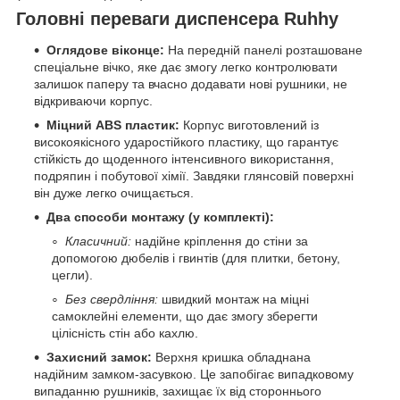
Головні переваги диспенсера Ruhhy
Оглядове віконце:
На передній панелі розташоване
спеціальне вічко, яке дає змогу легко контролювати
залишок паперу та вчасно додавати нові рушники, не
відкриваючи корпус.
Міцний ABS пластик:
Корпус виготовлений із
високоякісного ударостійкого пластику, що гарантує
стійкість до щоденного інтенсивного використання,
подряпин і побутової хімії. Завдяки глянсовій поверхні
він дуже легко очищається.
Два способи монтажу (у комплекті):
Класичний:
надійне кріплення до стіни за
допомогою дюбелів і гвинтів (для плитки, бетону,
цегли).
Без свердління:
швидкий монтаж на міцні
самоклейні елементи, що дає змогу зберегти
цілісність стін або кахлю.
Захисний замок:
Верхня кришка обладнана
надійним замком-засувкою. Це запобігає випадковому
випаданню рушників, захищає їх від стороннього