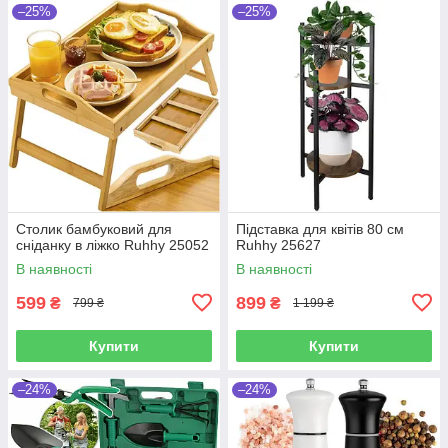
–25%
–25%
Столик бамбуковий для
Підставка для квітів 80 см
сніданку в ліжко Ruhhy 25052
Ruhhy 25627
В наявності
В наявності
599
899
₴
₴
799 ₴
1 199 ₴
Купити
Купити
–24%
–24%