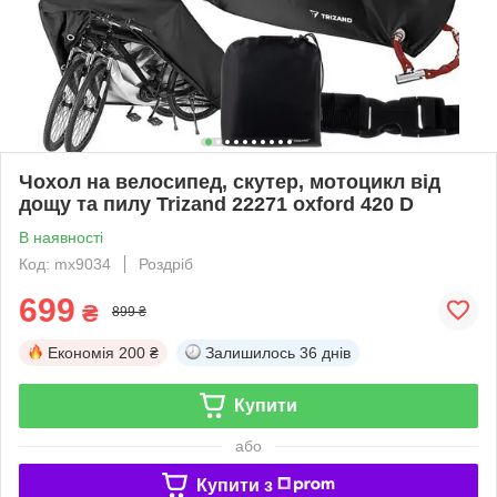
Чохол на велосипед, скутер, мотоцикл від
дощу та пилу Trizand 22271 oxford 420 D
В наявності
Код: mx9034
Роздріб
699
₴
899 ₴
Економія
200 ₴
Залишилось
36 днів
Купити
або
Купити з