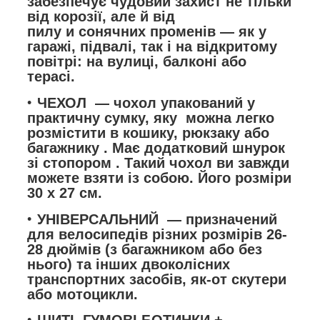
забезпечує чудовий захист не тільки
від корозії, але й від
пилу
и
сонячних променів — як у
гаражі, підвалі, так і на відкритому
повітрі: на вулиці, балконі або
терасі.
ЧЕХОЛ
— чохол упакований у
практичну сумку, яку
можна легко
розмістити в кошику, рюкзаку або
багажнику
.
Має додатковий шнурок
зі стопором
. Такий чохол ви завжди
можете взяти із собою. Його розміри
30 х 27 см.
УНІВЕРСАЛЬНИЙ
— призначений
для велосипедів різних розмірів 26-
28 дюймів (з багажником або без
нього) та інших двоколісних
транспортних засобів, як-от скутери
або мотоцикли.