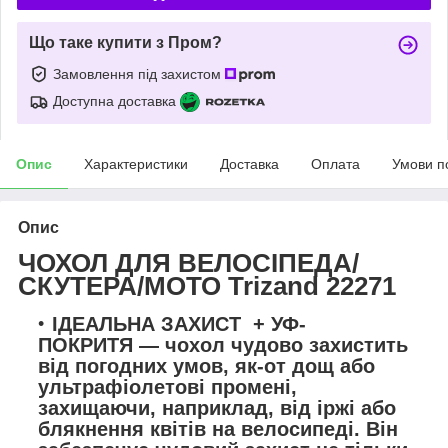
Що таке купити з Пром?
Замовлення під захистом
Доступна доставка
Опис
Характеристики
Доставка
Оплата
Умови п
Опис
ЧОХОЛ ДЛЯ ВЕЛОСІПЕДА/
СКУТЕРА/МОТО
Trizand 22271
ІДЕАЛЬНА ЗАХИСТ
+ УФ-
ПОКРИТЯ
— чохол чудово захистить
від погодних умов, як-от дощ або
ультрафіолетові промені,
захищаючи, наприклад, від іржі або
блякнення квітів на велосипеді.
Він