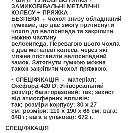
ШИТІ
ГУМОВІ БОТИНКИ +
ЗАМИКОВІВАЛЬНІ МЕТАЛІЧНІ
КОЛЕСУ + ПРЯЖКА
БЕЗПЕКИ
-
чохол знизу обладнаний
гумками, що дає змогу притиснути
чохол до велосипеда та закріпити
нижню частину
велосипеда. Перевагою цього чохла
є два металеві колеса, через які
можна поставити велосипедний
замок. Затягнути гумкою можна
також закріпити чохол пряжкою.
СПЕЦІФІКАЦІЯ
-
матеріал:
Оксфорд 420 D; Універсальний
розмір; багаторазовий: так; захист
від атмосферних впливів:
так; розміри корпусу: 30 х 27
см;
розміри: 110 х 190 х 68 см
; вага:
648 г; вага в упаковці: 672 г.
СПЕЦІФІКАЦІЯ