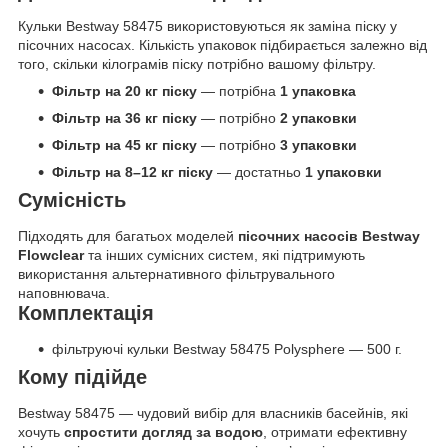
Кульки Bestway 58475 використовуються як заміна піску у
пісочних насосах. Кількість упаковок підбирається залежно від
того, скільки кілограмів піску потрібно вашому фільтру.
Фільтр на 20 кг піску
— потрібна
1 упаковка
Фільтр на 36 кг піску
— потрібно
2 упаковки
Фільтр на 45 кг піску
— потрібно
3 упаковки
Фільтр на 8–12 кг піску
— достатньо
1 упаковки
Сумісність
Підходять для багатьох моделей
пісочних насосів Bestway
Flowclear
та інших сумісних систем, які підтримують
використання альтернативного фільтрувального
наповнювача.
Комплектація
фільтруючі кульки Bestway 58475 Polysphere — 500 г.
Кому підійде
Bestway 58475 — чудовий вибір для власників басейнів, які
хочуть
спростити догляд за водою
, отримати ефективну