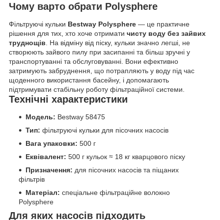
Чому варто обрати Polysphere
Фільтруючі кульки
Bestway Polysphere
— це практичне
рішення для тих, хто хоче отримати
чисту воду без зайвих
труднощів
. На відміну від піску, кульки значно легші, не
створюють зайвого пилу при засипанні та більш зручні у
транспортуванні та обслуговуванні. Вони ефективно
затримують забруднення, що потрапляють у воду під час
щоденного використання басейну, і допомагають
підтримувати стабільну роботу фільтраційної системи.
Технічні характеристики
Модель:
Bestway 58475
Тип:
фільтруючі кульки для пісочних насосів
Вага упаковки:
500 г
Еквівалент:
500 г кульок ≈ 18 кг кварцового піску
Призначення:
для пісочних насосів та піщаних
фільтрів
Матеріал:
спеціальне фільтраційне волокно
Polysphere
Для яких насосів підходить