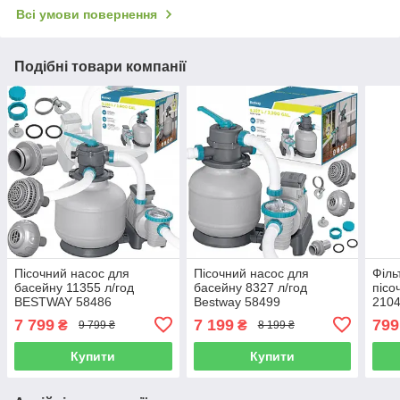
Всі умови повернення
Подібні товари компанії
Пісочний насос для
Пісочний насос для
Філь
басейну 11355 л/год
басейну 8327 л/год
пісо
BESTWAY 58486
Bestway 58499
210
7 799
7 199
799
₴
₴
9 799 ₴
8 199 ₴
Купити
Купити