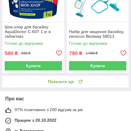
Шок-хлор для басейну
AquaDoctor C-60T 1 кг в
Набір для чищення басейну,
таблетках
пилосос Bestway 58013
Готово до відправки
Готово до відправки
580
790
₴
₴
830 ₴
1 040 ₴
Купити
Купити
Показати ще
Про нас
97% позитивних з 200 відгуків за рік
Працює з 20.10.2022
м. Благодатне