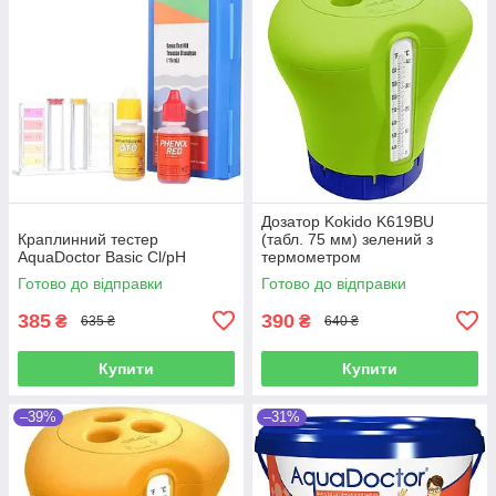
Дозатор Kokido K619BU
Краплинний тестер
(табл. 75 мм) зелений з
AquaDoctor Basic Cl/pH
термометром
Готово до відправки
Готово до відправки
385
390
₴
₴
635 ₴
640 ₴
Купити
Купити
–39%
–31%