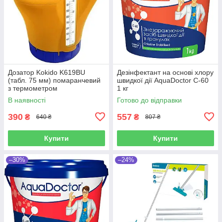
Дозатор Kokido K619BU
Дезінфектант на основі хлору
(табл. 75 мм) помаранчевий
швидкої дії AquaDoctor C-60
з термометром
1 кг
В наявності
Готово до відправки
390
557
₴
₴
640 ₴
807 ₴
Купити
Купити
–30%
–24%