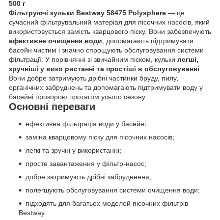
500 г
Фільтруючі кульки Bestway 58475 Polysphere
— це
сучасний фільтрувальний матеріал для пісочних насосів, який
використовується замість кварцового піску. Вони забезпечують
ефективне очищення води
, допомагають підтримувати
басейн чистим і значно спрощують обслуговування системи
фільтрації. У порівнянні зі звичайним піском, кульки
легші,
зручніші у вико
ристанні та простіші в обслуговуванні
.
Вони добре затримують дрібні частинки бруду, пилу,
органічних забруднень та допомагають підтримувати воду у
басейні прозорою протягом усього сезону.
Основні переваги
ефективна фільтрація води у басейні;
заміна кварцовому піску для пісочних насосів;
легкі та зручні у використанні;
просте завантаження у фільтр-насос;
добре затримують дрібні забруднення;
полегшують обслуговування системи очищення води;
підходять для багатьох моделей пісочних фільтрів
Bestway.