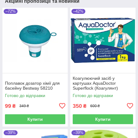
Акційні пропозиції та новинки
–72%
–42%
Коагулюючий засіб у
Поплавок дозатор хімії для
картушах AquaDoctor
басейну Bestway 58210
Superflock (Коагулянт)
Готово до відправки
Готово до відправки
99
350
₴
₴
349 ₴
600 ₴
Купити
Купити
–39%
–39%