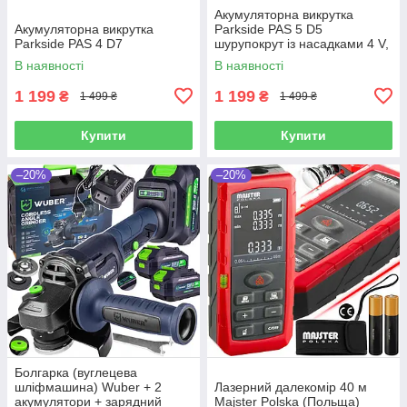
Акумуляторна викрутка
Акумуляторна викрутка
Parkside PAS 5 D5
Parkside PAS 4 D7
шурупокрут із насадками 4 V,
1500 mAh, 10 Nm, Німеччина
В наявності
В наявності
1 199
1 199
₴
₴
1 499 ₴
1 499 ₴
Купити
Купити
–20%
–20%
Болгарка (вуглецева
шліфмашина) Wuber + 2
Лазерний далекомір 40 м
акумулятори + зарядний
Majster Polska (Польща)