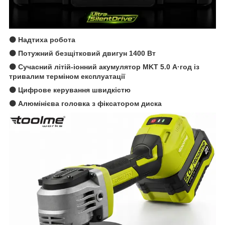
⚫ Надтиха робота
⚫ Потужний безщітковий двигун 1400 Вт
⚫ Сучасний літій-іонний акумулятор MKT 5.0 А·год із
тривалим терміном експлуатації
⚫ Цифрове керування швидкістю
⚫ Алюмінієва головка з фіксатором диска