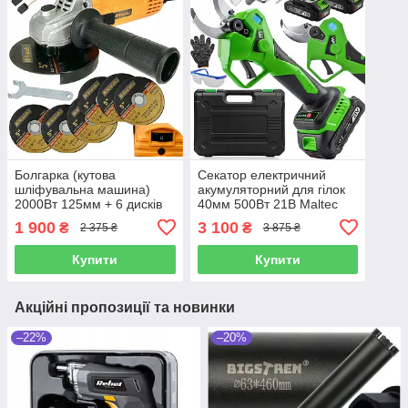
Болгарка (кутова
Секатор електричний
шліфувальна машина)
акумуляторний для гілок
2000Вт 125мм + 6 дисків
40мм 500Вт 21В Maltec
Riwall Pro (Чехія)
(Польща)
1 900
3 100
₴
₴
2 375 ₴
3 875 ₴
Купити
Купити
Акційні пропозиції та новинки
–22%
–20%