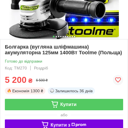
Болгарка (вугляна шліфмашина)
акумуляторна 125мм 1400Вт Toolme (Польща)
Готово до відправки
Код: TM270
Роздріб
5 200
₴
6 500 ₴
Економія
1300 ₴
Залишилось
36 днів
Купити
або
Купити з