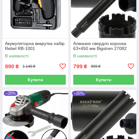
Акумуляторна викрутка набір
Алмазне свердло коронка
Rebel RB-1001
63×450 мм Bigstren 27082
В наявності
В наявності
890
799
₴
₴
1 140 ₴
999 ₴
Купити
Купити
–20%
–20%