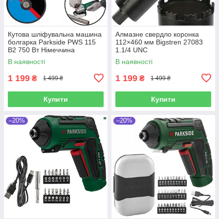
Кутова шліфувальна машина
Алмазне свердло коронка
болгарка Parkside PWS 115
112×460 мм Bigstren 27083
B2 750 Вт Німеччина
1.1/4 UNC
В наявності
В наявності
1 199
1 199
₴
₴
1 499 ₴
1 499 ₴
Купити
Купити
–20%
–20%