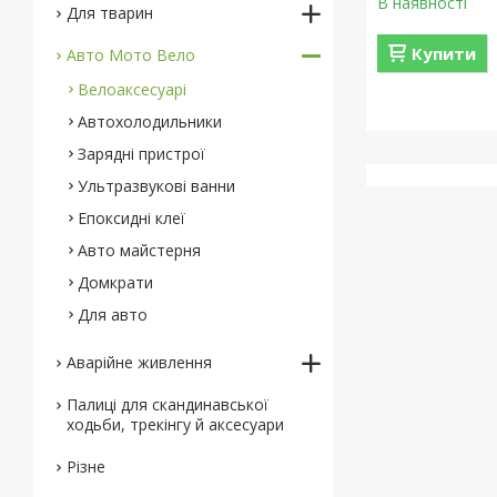
В наявності
Для тварин
Купити
Авто Мото Вело
Велоаксесуарі
Автохолодильники
Зарядні пристрої
Ультразвукові ванни
Епоксидні клеї
Авто майстерня
Домкрати
Для авто
Аварійне живлення
Палиці для скандинавської
ходьби, трекінгу й аксесуари
Різне