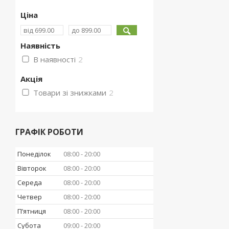
Ціна
Наявність
В наявності
2
Акція
Товари зі знижками
2
ГРАФІК РОБОТИ
Понеділок
08:00
20:00
Вівторок
08:00
20:00
Середа
08:00
20:00
Четвер
08:00
20:00
Пʼятниця
08:00
20:00
Субота
09:00
20:00