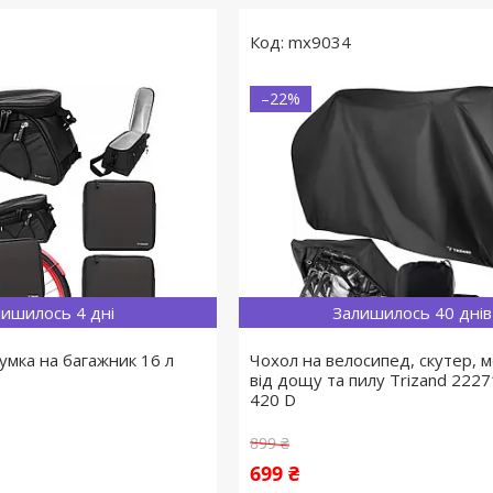
mx9034
–22%
ишилось 4 дні
Залишилось 40 днів
умка на багажник 16 л
Чохол на велосипед, скутер, 
від дощу та пилу Trizand 2227
420 D
899 ₴
699 ₴