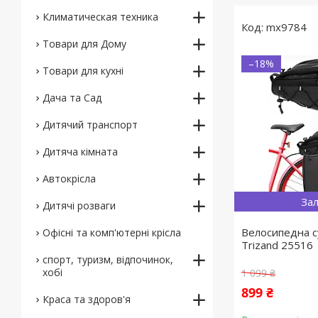
Климатическая техника
mx9784
Товари для Дому
–18%
Товари для кухні
Дача та Сад
Дитячий транспорт
Дитяча кімната
Автокрісла
Зал
Дитячі розваги
Велосипедна с
Офісні та комп'ютерні крісла
Trizand 25516
спорт, туризм, відпочинок,
хобі
1 099 ₴
899 ₴
Краса та здоров'я